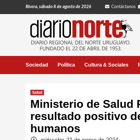
Saltar
Rivera, sábado 8 de agosto de 2026
Contáctanos
al
contenido
Sociedad
Política
Cultura & Sociales
Salud
Ministerio de Salud
resultado positivo d
humanos