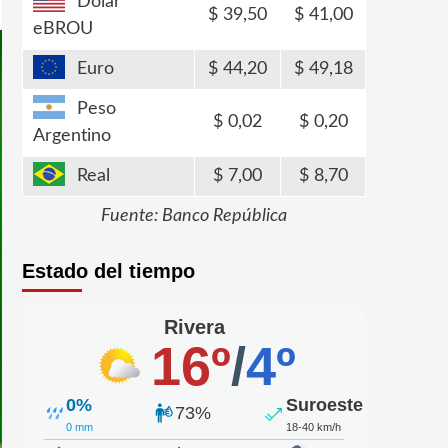
Dólar
39,50
41,00
eBROU
Euro
44,20
49,18
Peso
0,02
0,20
Argentino
Real
7,00
8,70
Fuente: Banco República
Estado del tiempo
Rivera
16º
/
4º
0%
Suroeste
73%
0 mm
18-40 km/h