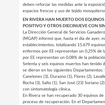
deben reforzar las medidas ante la exposición
espacios frescos y uso de tejido mosquitero
EN RIVERA HAN MUERTO DOS EQUINOS
POSITIVO Y OTROS DIECINUEVE CON S
La Dirección General de Servicios Ganaderos
(MGAP) informó que, hasta el día de ayer, m
establecimientos, totalizando 15.679 equino
enfermos por EE representan un 0,25% de la
por EE representan un 0,08% de la población
Setenta y seis equinos muertos han tenido di
se dieron en los siguientes Departamentos: Ri
Canelones (3), Durazno (1), Flores (2), Laval
Rocha (3), Salto (1), San José (23) Soriano (
con sintomatología clínica.
En Rivera se han recuperado 30 equinos de 
proceso de recuperación. En el Departament