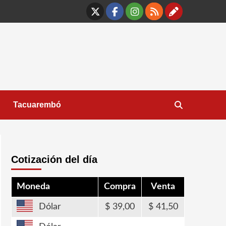
X
Facebook
Instagram
RSS
Contáct
Tacuarembó
Cotización del día
Moneda
Compra
Venta
Dólar
39,00
41,50