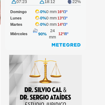
07:23
18:12
22%
0%
0 mm
Domingo
16º
/
3º
0%
0 mm
Lunes
13º
/
3º
0%
0 mm
Martes
14º
/
3º
24
90%
Miércoles
12º
/
8º
mm