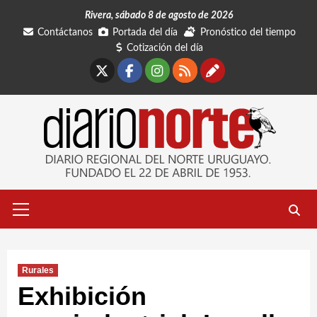
Saltar
Rivera, sábado 8 de agosto de 2026
al
Contáctanos
Portada del día
Pronóstico del tiempo
contenido
Cotización del día
X
Facebook
Instagram
RSS
Contáctano
Menú
primario
Rurales
Exhibición