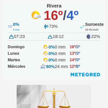
Rivera
16º
/
4º
0%
Suroeste
73%
0 mm
18-40 km/h
07:23
18:12
22%
0%
0 mm
Domingo
16º
/
3º
0%
0 mm
Lunes
13º
/
3º
0%
0 mm
Martes
14º
/
3º
90%
24 mm
Miércoles
12º
/
8º