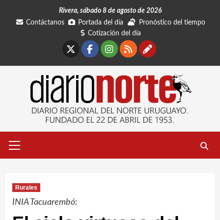
Saltar
Rivera, sábado 8 de agosto de 2026
al
Contáctanos
Portada del día
Pronóstico del tiempo
contenido
Cotización del día
X
Facebook
Instagram
RSS
Contáctano
Menú
primario
Rurales
INIA Tacuarembó: