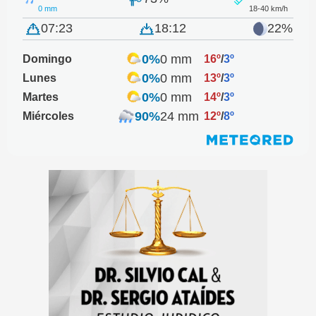
0 mm
18-40 km/h
07:23
18:12
22%
0%
0 mm
Domingo
16º
/
3º
0%
0 mm
Lunes
13º
/
3º
0%
0 mm
Martes
14º
/
3º
90%
24 mm
Miércoles
12º
/
8º