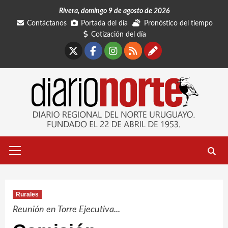
Saltar
Rivera, domingo 9 de agosto de 2026
al
Contáctanos
Portada del día
Pronóstico del tiempo
contenido
Cotización del día
X
Facebook
Instagram
RSS
Contáctano
Menú
primario
Rurales
Reunión en Torre Ejecutiva...