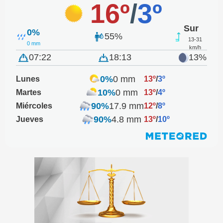
16º
/
3º
Sur
0%
55%
13-31
0 mm
km/h
07:22
18:13
13%
0%
0 mm
Lunes
13º
/
3º
10%
0 mm
Martes
13º
/
4º
90%
17.9 mm
Miércoles
12º
/
8º
90%
4.8 mm
Jueves
13º
/
10º