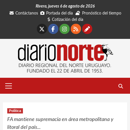
Saltar
Rivera, jueves 6 de agosto de 2026
al
Contáctanos
Portada del día
Pronóstico del tiempo
contenido
Cotización del día
X
Facebook
Instagram
RSS
Contáctano
Menú
primario
Política
FA mantiene supremacía en área metropolitana y
litoral del país...