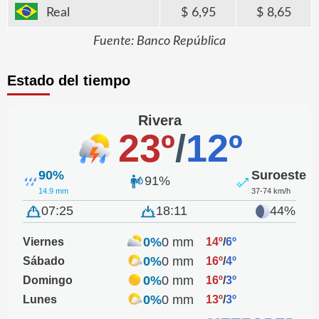
Real
6,95
8,65
Fuente: Banco República
Estado del tiempo
Rivera
23º
/
12º
90%
Suroeste
91%
14.9 mm
37-74 km/h
07:25
18:11
44%
0%
0 mm
Viernes
14º
/
6º
0%
0 mm
Sábado
16º
/
4º
0%
0 mm
Domingo
16º
/
3º
0%
0 mm
Lunes
13º
/
3º