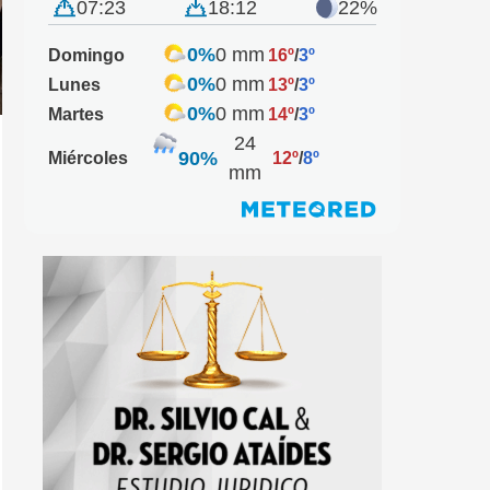
07:23
18:12
22%
0%
0 mm
Domingo
16º
/
3º
0%
0 mm
Lunes
13º
/
3º
0%
0 mm
Martes
14º
/
3º
24
90%
Miércoles
12º
/
8º
mm