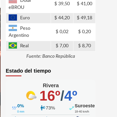
Dólar
39,50
41,00
eBROU
Euro
44,20
49,18
Peso
0,02
0,20
Argentino
Real
7,00
8,70
Fuente: Banco República
Estado del tiempo
Rivera
16º
/
4º
0%
Suroeste
73%
0 mm
18-40 km/h