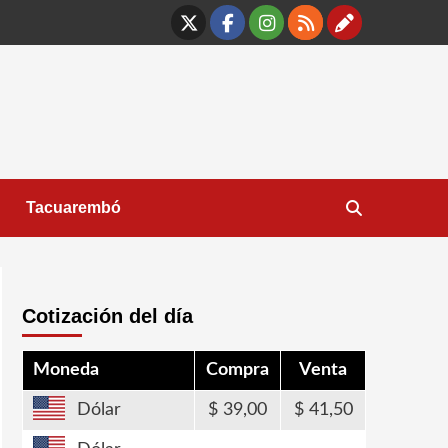
X
Facebook
Instagram
RSS
Contáct
Tacuarembó
Cotización del día
Moneda
Compra
Venta
Dólar
39,00
41,50