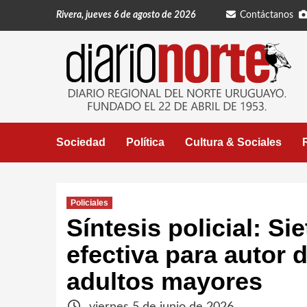
Saltar
Rivera, jueves 6 de agosto de 2026
Contáctanos
al
contenido
Sociedad
Política
Cultura & Sociales
Policiales
Síntesis policial: Si
efectiva para autor d
adultos mayores