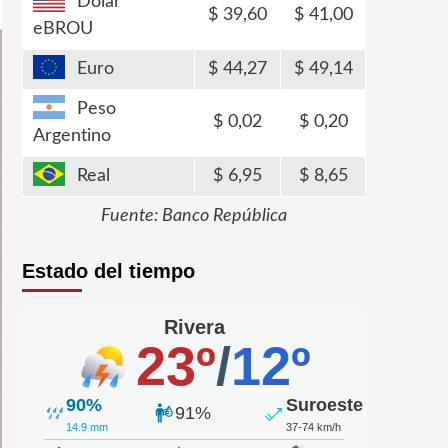
Dólar
39,60
41,00
eBROU
Euro
44,27
49,14
Peso
0,02
0,20
Argentino
Real
6,95
8,65
Fuente: Banco República
Estado del tiempo
Rivera
23º
/
12º
90%
Suroeste
91%
14.9 mm
37-74 km/h