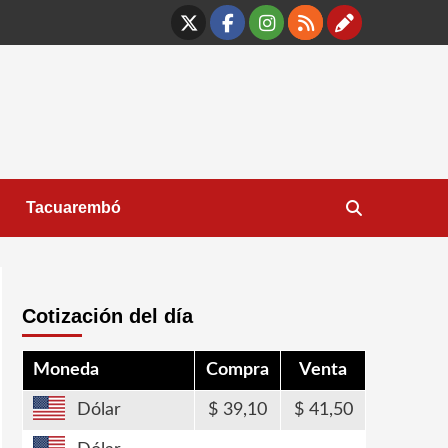
X
Facebook
Instagram
RSS
Contáct
Tacuarembó
Cotización del día
Moneda
Compra
Venta
Dólar
39,10
41,50