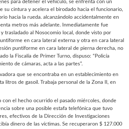
enes para detener el vehículo, se enfrenta con un
 su cintura y acelera el birodado hacia el funcionario,
orio hacia la rueda. alcanzándolo accidentalmente en
cuenta metros más adelante. Inmediatamente fue
y trasladado al Nosocomio local, donde visto por
untiforme en cara lateral externa y otra en cara lateral
lesión puntiforme en cara lateral de pierna derecha, no
rado la Fiscalía de Primer Turno, dispuso: “Policía
miento de cámaras, acta a las partes”.
avadora que se encontraba en un establecimiento en
 litros de gasoil. Trabaja personal de la Zona II, en
con el hecho ocurrido el pasado miércoles, donde
encia sobre una posible estafa telefónica que tuvo
es, efectivos de la Dirección de Investigaciones
cibía dinero de las víctimas. Se recuperaron $ 127.000