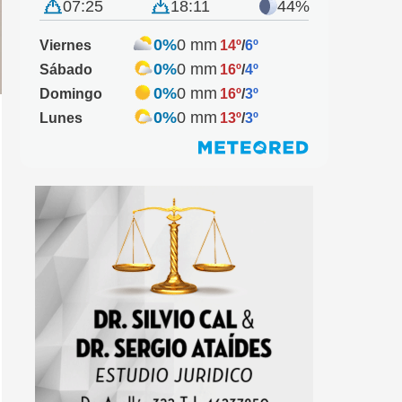
07:25
18:11
44%
0%
0 mm
Viernes
14º
/
6º
0%
0 mm
Sábado
16º
/
4º
0%
0 mm
Domingo
16º
/
3º
0%
0 mm
Lunes
13º
/
3º