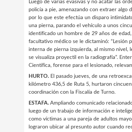
Luego de varias evasivas y no acatar las órd
policía a pie, amenazando con extraer algo de
por lo que este efectúa un disparo intimidat
una pierna, parando el vehículo a unos cin
identificado un hombre de 29 años de edad, 
facultativo médico se le dictaminó: “Lesión p
interna de pierna izquierda, al mismo nivel, 
se visualiza proyectil en la radiografía”. Ente
Científica, forense para el lesionado, releva
HURTO.
El pasado jueves, de una retroexc
kilómetro 436,5 de Ruta 5, hurtaron cincuenta
coordinación con la Fiscalía de Turno.
ESTAFA.
Ampliando comunicado relacionado 
luego de un trabajo de información e intelig
como víctimas a una pareja de adultos mayor
lograron ubicar al presunto autor cuando re