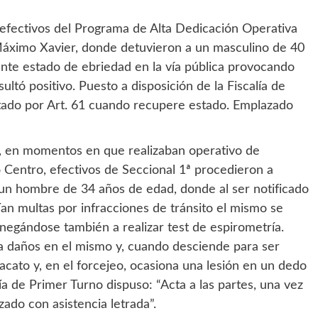
efectivos del Programa de Alta Dedicación Operativa
 Máximo Xavier, donde detuvieron a un masculino de 40
nte estado de ebriedad en la vía pública provocando
ultó positivo. Puesto a disposición de la Fiscalía de
putado por Art. 61 cuando recupere estado. Emplazado
, en momentos en que realizaban operativo de
o Centro, efectivos de Seccional 1ª procedieron a
, un hombre de 34 años de edad, donde al ser notificado
rían multas por infracciones de tránsito el mismo se
 negándose también a realizar test de espirometría.
na daños en el mismo y, cuando desciende para ser
sacato y, en el forcejeo, ocasiona una lesión en un dedo
lía de Primer Turno dispuso: “Acta a las partes, una vez
do con asistencia letrada”.