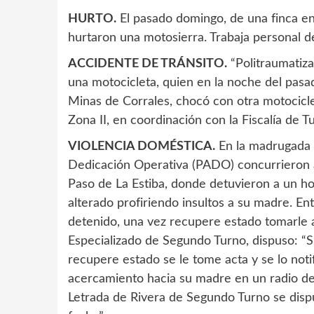
HURTO.
El pasado domingo, de una finca en c
hurtaron una motosierra. Trabaja personal d
ACCIDENTE DE TRÁNSITO.
“Politraumatiza
una motocicleta, quien en la noche del pasad
Minas de Corrales, chocó con otra motocicle
Zona II, en coordinación con la Fiscalía de T
VIOLENCIA DOMÉSTICA.
En la madrugada 
Dedicación Operativa (PADO) concurrieron a 
Paso de La Estiba, donde detuvieron a un h
alterado profiriendo insultos a su madre. E
detenido, una vez recupere estado tomarle a
Especializado de Segundo Turno, dispuso: “S
recupere estado se le tome acta y se lo noti
acercamiento hacia su madre en un radio de 
Letrada de Rivera de Segundo Turno se disp