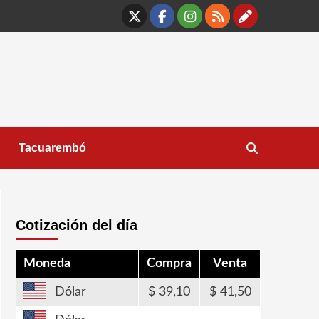
X
Facebook
Instagram
RSS
Contáct
Tacuarembó
Cotización del día
Moneda
Compra
Venta
Dólar
39,10
41,50