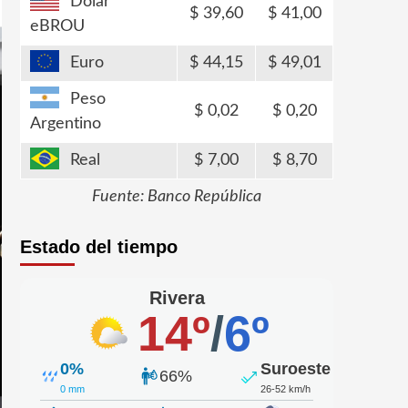
Dólar
39,60
41,00
eBROU
Euro
44,15
49,01
Peso
0,02
0,20
Argentino
Real
7,00
8,70
Fuente: Banco República
Estado del tiempo
Rivera
14º
/
6º
0%
Suroeste
66%
0 mm
26-52 km/h