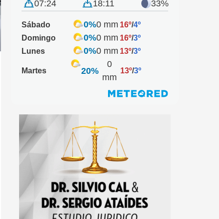
07:24
18:11
33%
0%
0 mm
Sábado
16º
/
4º
0%
0 mm
Domingo
16º
/
3º
0%
0 mm
Lunes
13º
/
3º
0
20%
Martes
13º
/
3º
mm