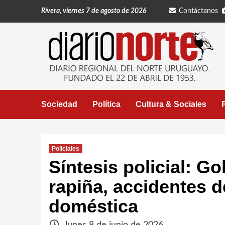
Saltar
Rivera, viernes 7 de agosto de 2026
Contáctanos
al
contenido
Sociedad
Política
Cultura & Sociales
Policiales
Síntesis policial: Go
rapiña, accidentes de
doméstica