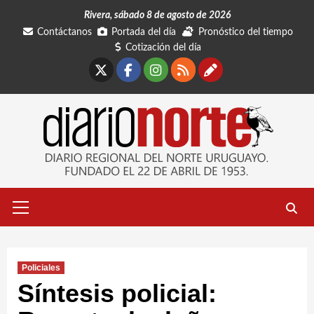
Saltar
Rivera, sábado 8 de agosto de 2026
al
Contáctanos
Portada del día
Pronóstico del tiempo
contenido
Cotización del día
X
Facebook
Instagram
RSS
Contáctano
Menú
primario
Policiales
Síntesis policial: