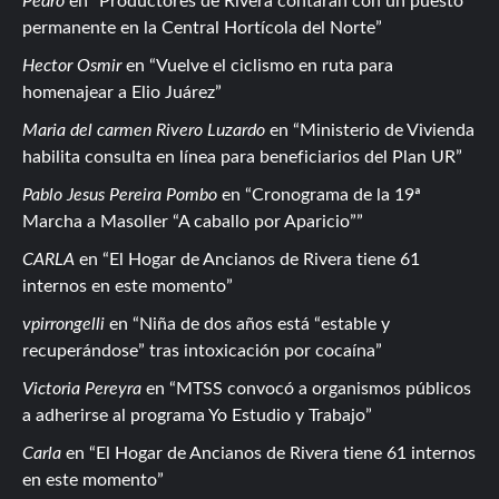
Pedro
en
Productores de Rivera contarán con un puesto
permanente en la Central Hortícola del Norte
Hector Osmir
en
Vuelve el ciclismo en ruta para
homenajear a Elio Juárez
Maria del carmen Rivero Luzardo
en
Ministerio de Vivienda
habilita consulta en línea para beneficiarios del Plan UR
Pablo Jesus Pereira Pombo
en
Cronograma de la 19ª
Marcha a Masoller “A caballo por Aparicio”
CARLA
en
El Hogar de Ancianos de Rivera tiene 61
internos en este momento
vpirrongelli
en
Niña de dos años está “estable y
recuperándose” tras intoxicación por cocaína
Victoria Pereyra
en
MTSS convocó a organismos públicos
a adherirse al programa Yo Estudio y Trabajo
Carla
en
El Hogar de Ancianos de Rivera tiene 61 internos
en este momento