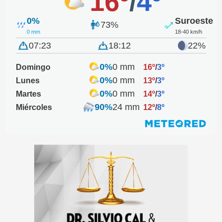
16º
/
4º
0%
Suroeste
73%
0 mm
18-40 km/h
07:23
18:12
22%
0%
0 mm
Domingo
16º
/
3º
0%
0 mm
Lunes
13º
/
3º
0%
0 mm
Martes
14º
/
3º
90%
24 mm
Miércoles
12º
/
8º