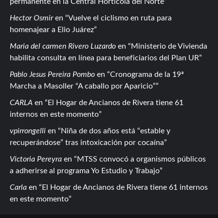
permanente en la Central Hortícola del Norte
Hector Osmir
en
Vuelve el ciclismo en ruta para
homenajear a Elio Juárez
Maria del carmen Rivero Luzardo
en
Ministerio de Vivienda
habilita consulta en línea para beneficiarios del Plan UR
Pablo Jesus Pereira Pombo
en
Cronograma de la 19ª
Marcha a Masoller “A caballo por Aparicio”
CARLA
en
El Hogar de Ancianos de Rivera tiene 61
internos en este momento
vpirrongelli
en
Niña de dos años está “estable y
recuperándose” tras intoxicación por cocaína
Victoria Pereyra
en
MTSS convocó a organismos públicos
a adherirse al programa Yo Estudio y Trabajo
Carla
en
El Hogar de Ancianos de Rivera tiene 61 internos
en este momento