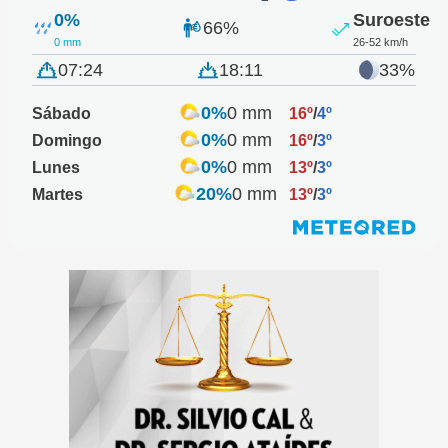
0%
Suroeste
66%
0 mm
26-52 km/h
07:24
18:11
33%
0%
0 mm
Sábado
16º
/
4º
0%
0 mm
Domingo
16º
/
3º
0%
0 mm
Lunes
13º
/
3º
20%
0 mm
Martes
13º
/
3º