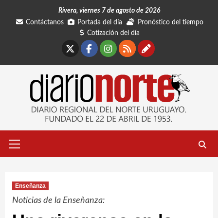
Saltar
Rivera, viernes 7 de agosto de 2026
al
Contáctanos
Portada del día
Pronóstico del tiempo
contenido
Cotización del día
X
Facebook
Instagram
RSS
Contáctano
Menú
primario
Enseñanza
Noticias de la Enseñanza: