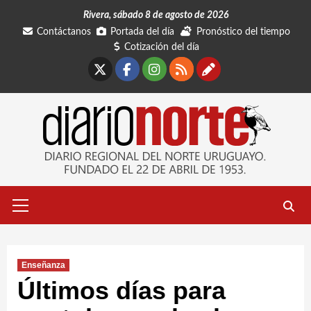
Saltar
Rivera, sábado 8 de agosto de 2026
al
Contáctanos
Portada del día
Pronóstico del tiempo
contenido
Cotización del día
X
Facebook
Instagram
RSS
Contáctano
Menú
primario
Enseñanza
Últimos días para