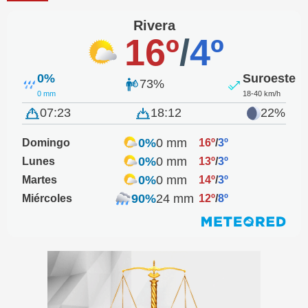
Rivera
16º
/
4º
0%
Suroeste
73%
0 mm
18-40 km/h
07:23
18:12
22%
0%
0 mm
Domingo
16º
/
3º
0%
0 mm
Lunes
13º
/
3º
0%
0 mm
Martes
14º
/
3º
90%
24 mm
Miércoles
12º
/
8º