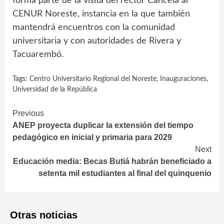
forma parte de la visita del rector Cancela al
CENUR Noreste, instancia en la que también
mantendrá encuentros con la comunidad
universitaria y con autoridades de Rivera y
Tacuarembó.
Tags:
Centro Universitario Regional del Noreste
,
Inauguraciones
,
Universidad de la República
Continue
Previous
ANEP proyecta duplicar la extensión del tiempo
Reading
pedagógico en inicial y primaria para 2029
Next
Educación media: Becas Butiá habrán beneficiado a
setenta mil estudiantes al final del quinquenio
Otras noticias