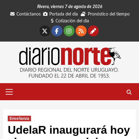
Saltar
Rivera, viernes 7 de agosto de 2026
al
Contáctanos
Portada del día
Pronóstico del tiempo
contenido
Cotización del día
X
Facebook
Instagram
RSS
Contáctano
Menú
primario
Enseñanza
UdelaR inaugurará hoy