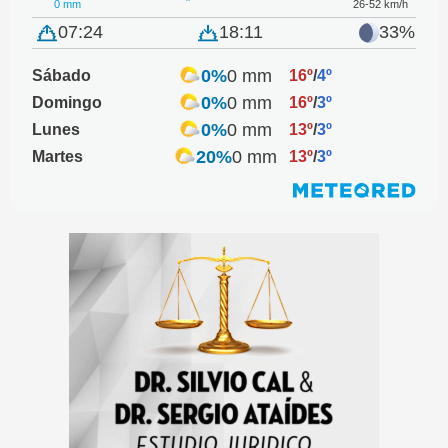
0 mm
26-52 km/h
07:24
18:11
33%
0%
0 mm
Sábado
16º
/
4º
0%
0 mm
Domingo
16º
/
3º
0%
0 mm
Lunes
13º
/
3º
20%
0 mm
Martes
13º
/
3º