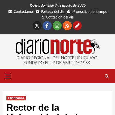
Saltar
Rivera, domingo 9 de agosto de 2026
al
Contáctanos
Portada del día
Pronóstico del tiempo
contenido
Cotización del día
X
Facebook
Instagram
RSS
Contáctano
Menú
primario
Enseñanza
Rector de la