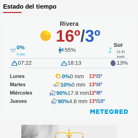
Estado del tiempo
Rivera
16º
/
3º
Sur
0%
55%
13-31
0 mm
km/h
07:22
18:13
13%
0%
0 mm
Lunes
13º
/
3º
10%
0 mm
Martes
13º
/
4º
90%
17.9 mm
Miércoles
12º
/
8º
90%
4.8 mm
Jueves
13º
/
10º