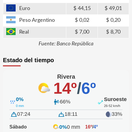
Euro
44,15
49,01
Peso Argentino
0,02
0,20
Real
7,00
8,70
Fuente: Banco República
Estado del tiempo
Rivera
14º
/
6º
0%
Suroeste
66%
0 mm
26-52 km/h
07:24
18:11
33%
0%
0 mm
Sábado
16º
/
4º