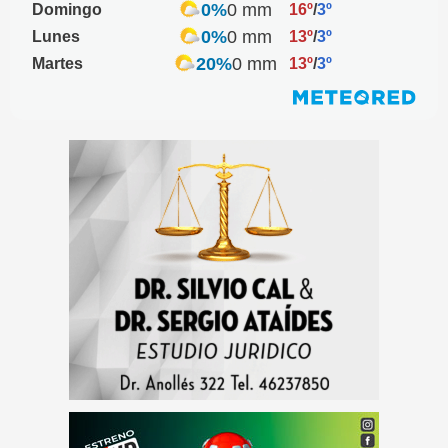
0%
0 mm
Domingo
16º
/
3º
0%
0 mm
Lunes
13º
/
3º
20%
0 mm
Martes
13º
/
3º