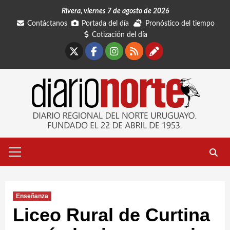
Saltar
Rivera, viernes 7 de agosto de 2026
al
Contáctanos
Portada del día
Pronóstico del tiempo
contenido
Cotización del día
X
Facebook
Instagram
RSS
Contáctano
Menú
primario
Enseñanza
Liceo Rural de Curtina