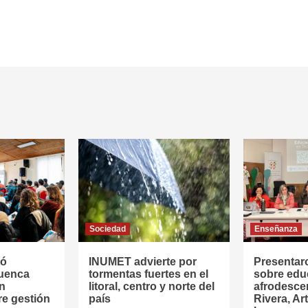
Sociedad
Enseñanza
tó
INUMET advierte por
Presentar
Cuenca
tormentas fuertes en el
sobre edu
en
litoral, centro y norte del
afrodesce
re gestión
país
Rivera, Ar