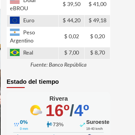
Dólar
39,50
41,00
eBROU
Euro
44,20
49,18
Peso
0,02
0,20
Argentino
Real
7,00
8,70
Fuente: Banco República
Estado del tiempo
Rivera
16º
/
4º
0%
Suroeste
73%
0 mm
18-40 km/h