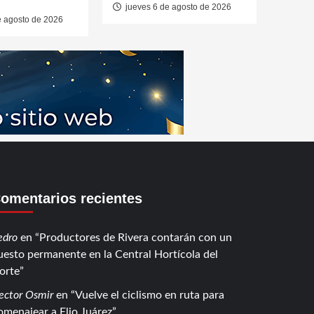
jueves 6 de agosto de 2026
e agosto de 2026
omentarios recientes
edro
en
Productores de Rivera contarán con un
uesto permanente en la Central Hortícola del
orte
ector Osmir
en
Vuelve el ciclismo en ruta para
omenajear a Elio Juárez