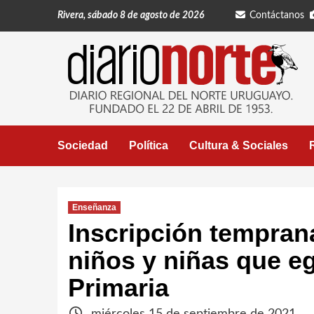
Saltar
Rivera, sábado 8 de agosto de 2026
Contáctanos
al
contenido
Sociedad
Política
Cultura & Sociales
Enseñanza
Inscripción tempran
niños y niñas que e
Primaria