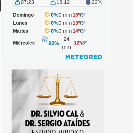
07:23
18:12
22%
0%
0 mm
Domingo
16º
/
3º
0%
0 mm
Lunes
13º
/
3º
0%
0 mm
Martes
14º
/
3º
24
90%
Miércoles
12º
/
8º
mm