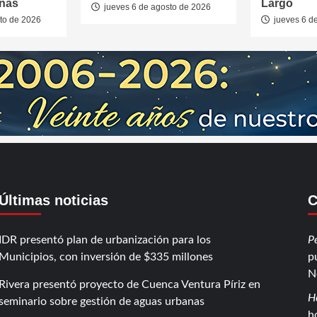
anas
Largo
jueves 6 de agosto de 2026
to de 2026
jueves 6 d
Últimas noticias
C
IDR presentó plan de urbanización para los
P
Municipios, con inversión de $335 millones
p
N
Rivera presentó proyecto de Cuenca Ventura Píriz en
H
seminario sobre gestión de aguas urbanas
h