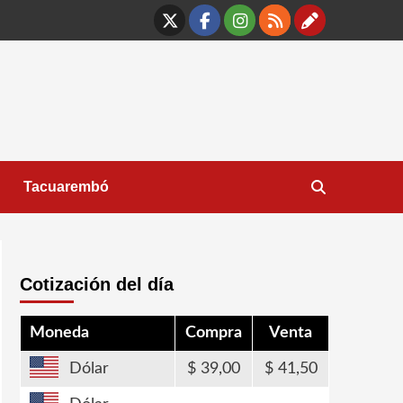
X
Facebook
Instagram
RSS
Contáct
Tacuarembó
Cotización del día
Moneda
Compra
Venta
Dólar
39,00
41,50