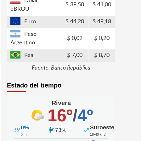
Dólar
39,50
41,00
eBROU
Euro
44,20
49,18
Peso
0,02
0,20
Argentino
Real
7,00
8,70
Fuente: Banco República
Estado del tiempo
Rivera
16º
/
4º
0%
Suroeste
73%
0 mm
18-40 km/h