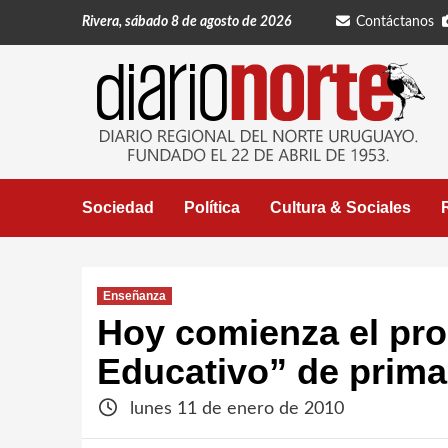
Saltar
Rivera, sábado 8 de agosto de 2026
Contáctanos
al
contenido
Sociedad
Política
Cultura & Sociales
Enseñanza
Hoy comienza el pr
Educativo” de prima
lunes 11 de enero de 2010