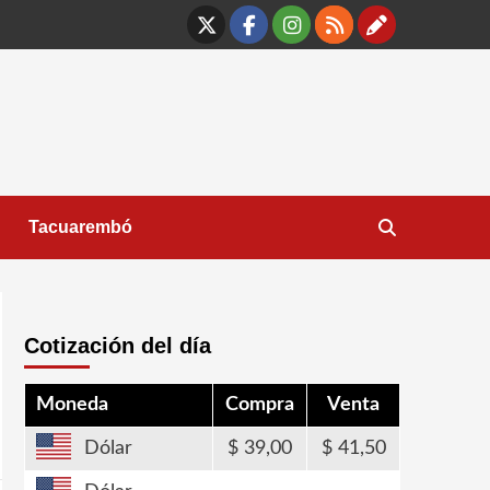
X
Facebook
Instagram
RSS
Contáct
Tacuarembó
Cotización del día
Moneda
Compra
Venta
Dólar
39,00
41,50