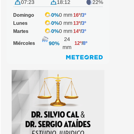
07:23
18:12
22%
0%
0 mm
Domingo
16º
/
3º
0%
0 mm
Lunes
13º
/
3º
0%
0 mm
Martes
14º
/
3º
24
90%
Miércoles
12º
/
8º
mm