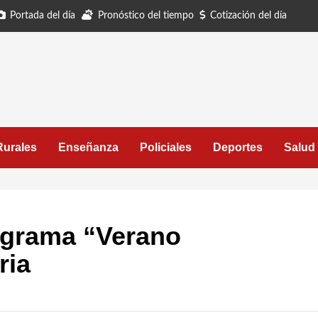
Portada del día
Pronóstico del tiempo
Cotización del día
Rurales
Enseñanza
Policiales
Deportes
Salud
ograma “Verano
ria