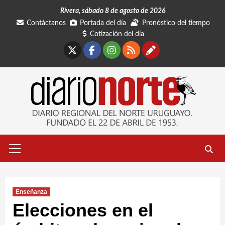
Saltar
Rivera, sábado 8 de agosto de 2026
al
Contáctanos
Portada del día
Pronóstico del tiempo
contenido
Cotización del día
X
Facebook
Instagram
RSS
Contáctano
Menú
primario
Enseñanza
Elecciones en el