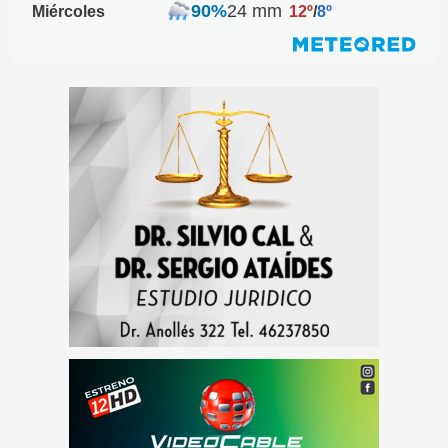
90%
24 mm
Miércoles
12º
/
8º