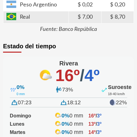
Peso Argentino
0,02
0,20
Real
7,00
8,70
Fuente: Banco República
Estado del tiempo
Rivera
16º
/
4º
0%
Suroeste
73%
0 mm
18-40 km/h
07:23
18:12
22%
0%
0 mm
Domingo
16º
/
3º
0%
0 mm
Lunes
13º
/
3º
0%
0 mm
Martes
14º
/
3º