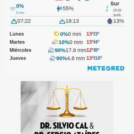
Sur
0%
55%
13-31
0 mm
km/h
07:22
18:13
13%
0%
0 mm
Lunes
13º
/
3º
10%
0 mm
Martes
13º
/
4º
90%
17.9 mm
Miércoles
12º
/
8º
90%
4.8 mm
Jueves
13º
/
10º