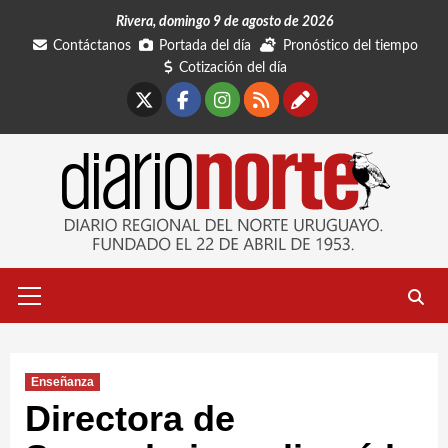
Saltar
Rivera, domingo 9 de agosto de 2026
al
Contáctanos
Portada del día
Pronóstico del tiempo
contenido
Cotización del día
X
Facebook
Instagram
RSS
Contáctano
Menú
primario
Enseñanza
Directora de