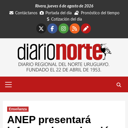
Saltar
Rivera, jueves 6 de agosto de 2026
al
Contáctanos
Portada del día
Pronóstico del tiempo
contenido
Cotización del día
X
Facebook
Instagram
RSS
Contáctano
Menú
primario
Enseñanza
ANEP presentará