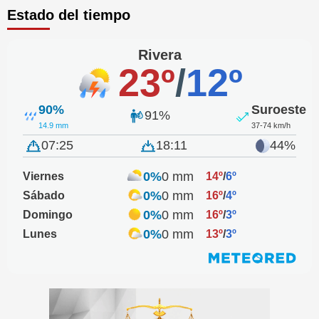
Estado del tiempo
Rivera
23º
/
12º
90%
Suroeste
91%
14.9 mm
37-74 km/h
07:25
18:11
44%
0%
0 mm
Viernes
14º
/
6º
0%
0 mm
Sábado
16º
/
4º
0%
0 mm
Domingo
16º
/
3º
0%
0 mm
Lunes
13º
/
3º