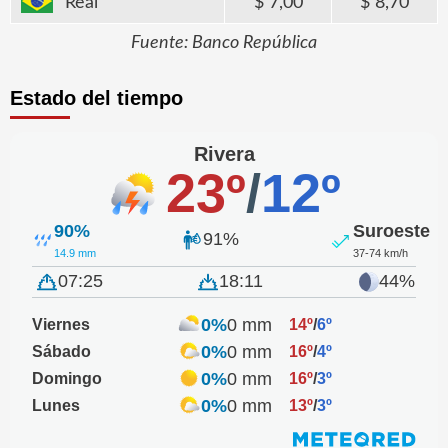
Real
7,00
8,70
Fuente: Banco República
Estado del tiempo
Rivera
23º
/
12º
90%
Suroeste
91%
14.9 mm
37-74 km/h
07:25
18:11
44%
0%
0 mm
Viernes
14º
/
6º
0%
0 mm
Sábado
16º
/
4º
0%
0 mm
Domingo
16º
/
3º
0%
0 mm
Lunes
13º
/
3º