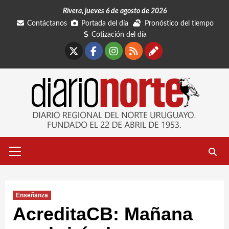
Saltar
Rivera, jueves 6 de agosto de 2026
al
Contáctanos
Portada del día
Pronóstico del tiempo
contenido
Cotización del día
X
Facebook
Instagram
RSS
Contáctano
Menú
primario
Enseñanza
AcreditaCB: Mañana