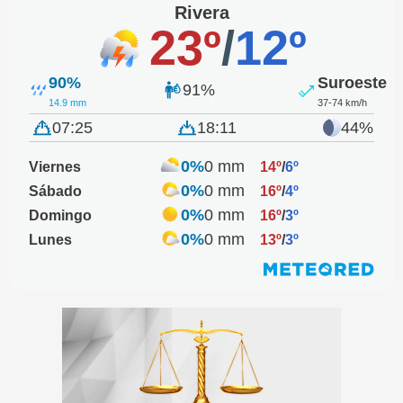
Rivera
23º
/
12º
90%
Suroeste
91%
14.9 mm
37-74 km/h
07:25
18:11
44%
0%
0 mm
Viernes
14º
/
6º
0%
0 mm
Sábado
16º
/
4º
0%
0 mm
Domingo
16º
/
3º
0%
0 mm
Lunes
13º
/
3º