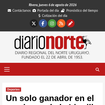
Saltar
Rivera, jueves 6 de agosto de 2026
al
Contáctanos
Portada del día
Pronóstico del tiempo
contenido
Cotización del día
X
Facebook
Instagram
RSS
Contáctano
Menú
primario
Deportes
Un solo ganador en el