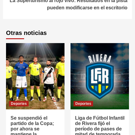
La Superturismo al rojo vivo: Resultados en la pista
pueden modificarse en el escritorio
Otras noticias
Deportes
Deportes
Se suspendió el
Liga de Fútbol Infantil
partido de la Copa;
de Rivera fijó el
por ahora se
período de pases de
mantiene la
mitad de temporada