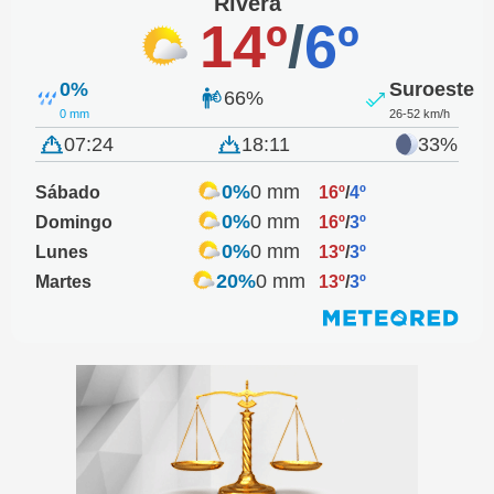
Rivera
14º
/
6º
0%
Suroeste
66%
0 mm
26-52 km/h
07:24
18:11
33%
0%
0 mm
Sábado
16º
/
4º
0%
0 mm
Domingo
16º
/
3º
0%
0 mm
Lunes
13º
/
3º
20%
0 mm
Martes
13º
/
3º