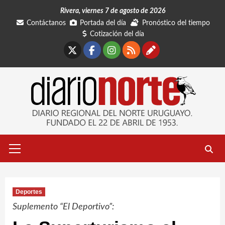
Saltar
Rivera, viernes 7 de agosto de 2026
al
Contáctanos
Portada del día
Pronóstico del tiempo
contenido
Cotización del día
X
Facebook
Instagram
RSS
Contáctano
Menú
primario
Deportes
Suplemento “El Deportivo”: