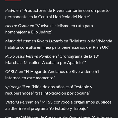
Pedro
en
Productores de Rivera contarán con un puesto
permanente en la Central Hortícola del Norte
Hector Osmir
en
Vuelve el ciclismo en ruta para
homenajear a Elio Juárez
Maria del carmen Rivero Luzardo
en
Ministerio de Vivienda
habilita consulta en línea para beneficiarios del Plan UR
Pablo Jesus Pereira Pombo
en
Cronograma de la 19ª
Marcha a Masoller “A caballo por Aparicio”
CARLA
en
El Hogar de Ancianos de Rivera tiene 61
internos en este momento
vpirrongelli
en
Niña de dos años está “estable y
recuperándose” tras intoxicación por cocaína
Victoria Pereyra
en
MTSS convocó a organismos públicos
a adherirse al programa Yo Estudio y Trabajo
Carla
en
El Hogar de Ancianos de Rivera tiene 61 internos