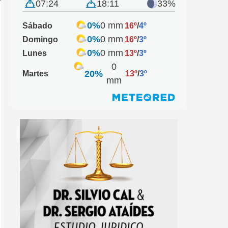
07:24
18:11
33%
0%
0 mm
Sábado
16º
/
4º
0%
0 mm
Domingo
16º
/
3º
0%
0 mm
Lunes
13º
/
3º
0
20%
Martes
13º
/
3º
mm