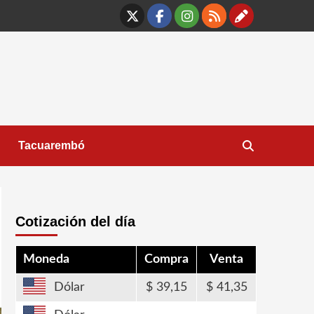
X
Facebook
Instagram
RSS
Contáct
Tacuarembó
Cotización del día
Moneda
Compra
Venta
Dólar
39,15
41,35