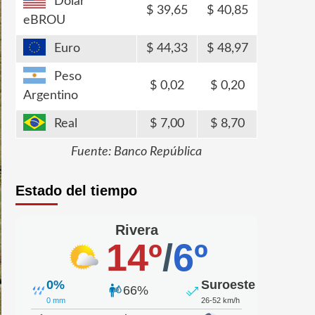
Dólar
39,65
40,85
eBROU
Euro
44,33
48,97
Peso
0,02
0,20
Argentino
Real
7,00
8,70
Fuente: Banco República
Estado del tiempo
Rivera
14º
/
6º
0%
Suroeste
66%
0 mm
26-52 km/h