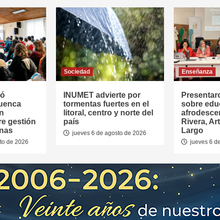
Sociedad
Enseñanza
tó
INUMET advierte por
Presentar
Cuenca
tormentas fuertes en el
sobre edu
en
litoral, centro y norte del
afrodesce
re gestión
país
Rivera, Ar
anas
Largo
jueves 6 de agosto de 2026
to de 2026
jueves 6 d