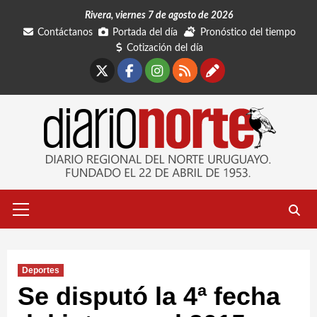
Saltar
Rivera, viernes 7 de agosto de 2026
al
Contáctanos
Portada del día
Pronóstico del tiempo
contenido
Cotización del día
X
Facebook
Instagram
RSS
Contáctano
Menú
primario
Deportes
Se disputó la 4ª fecha