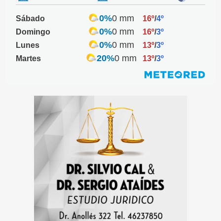
0%
0 mm
Sábado
16º
/
4º
0%
0 mm
Domingo
16º
/
3º
0%
0 mm
Lunes
13º
/
3º
20%
0 mm
Martes
13º
/
3º