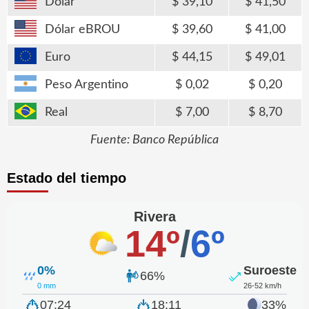
Dólar
39,10
41,50
Dólar eBROU
39,60
41,00
Euro
44,15
49,01
Peso Argentino
0,02
0,20
Real
7,00
8,70
Fuente: Banco República
Estado del tiempo
Rivera
14º
/
6º
0%
Suroeste
66%
0 mm
26-52 km/h
07:24
18:11
33%