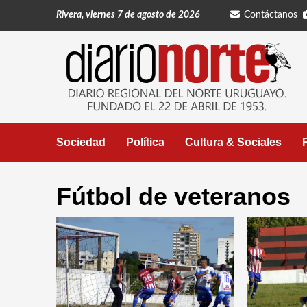
Saltar
Rivera, viernes 7 de agosto de 2026
Contáctanos
al
contenido
Sociedad
Política
Cultura & Sociales
Fútbol de veteranos