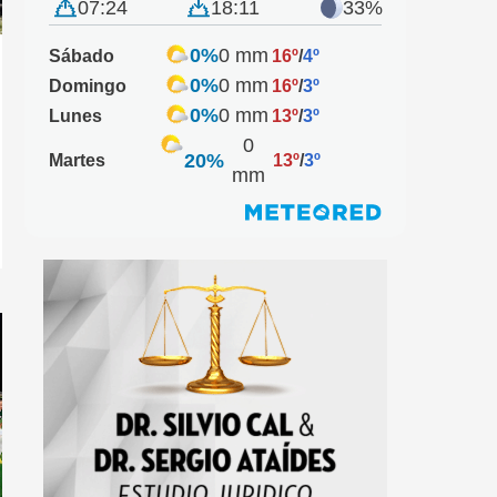
07:24
18:11
33%
0%
0 mm
Sábado
16º
/
4º
0%
0 mm
Domingo
16º
/
3º
0%
0 mm
Lunes
13º
/
3º
0
20%
Martes
13º
/
3º
mm