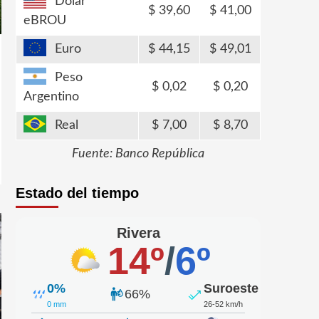
Dólar
39,60
41,00
eBROU
Euro
44,15
49,01
Peso
0,02
0,20
Argentino
Real
7,00
8,70
Fuente: Banco República
Estado del tiempo
Rivera
14º
/
6º
0%
Suroeste
66%
0 mm
26-52 km/h