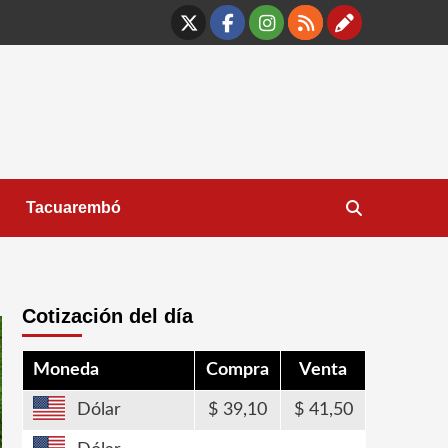
X
Facebook
Instagram
RSS
Contáct
Tacuarembó
Cotización del día
Moneda
Compra
Venta
Dólar
39,10
41,50