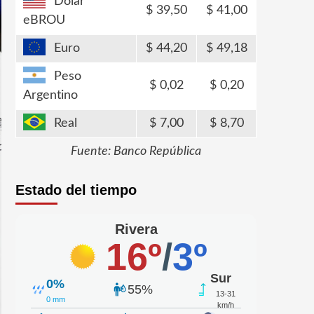
Dólar
39,50
41,00
eBROU
Euro
44,20
49,18
Peso
0,02
0,20
Argentino
Real
7,00
8,70
Fuente: Banco República
Estado del tiempo
Rivera
16º
/
3º
Sur
0%
55%
13-31
0 mm
km/h