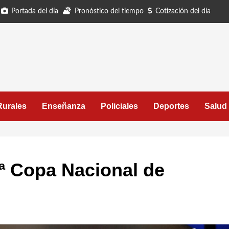
Portada del día
Pronóstico del tiempo
Cotización del día
Rurales
Enseñanza
Policiales
Deportes
Salud
ª Copa Nacional de