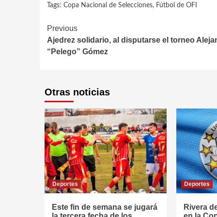
Tags:
Copa Nacional de Selecciones
,
Fútbol de OFI
Continue
Previous
Ajedrez solidario, al disputarse el torneo Alej
Reading
“Pelego” Gómez
Otras noticias
Deportes
Deportes
Este fin de semana se jugará
Rivera d
la tercera fecha de los
en la Co