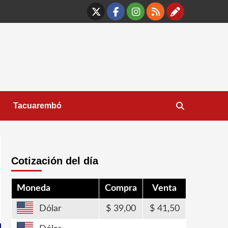
X
Facebook
Instagram
RSS
Contáct
Tacuarembó
Cotización del día
Moneda
Compra
Venta
Dólar
39,00
41,50