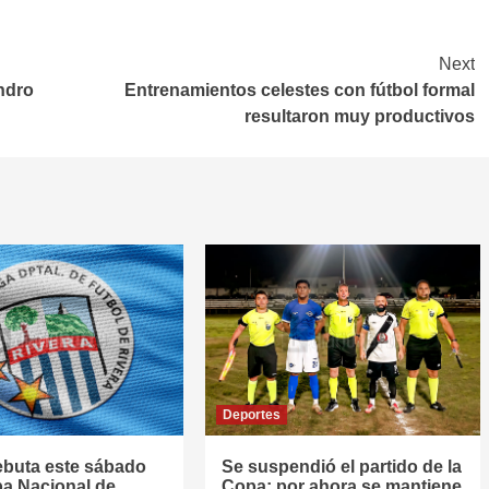
Next
andro
Entrenamientos celestes con fútbol formal
resultaron muy productivos
Deportes
ebuta este sábado
Se suspendió el partido de la
pa Nacional de
Copa; por ahora se mantiene