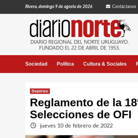
Saltar
Rivera, domingo 9 de agosto de 2026
Contáctanos
al
contenido
Sociedad
Política
Cultura & Sociales
Deportes
Reglamento de la 18
Selecciones de OFI
jueves 10 de febrero de 2022