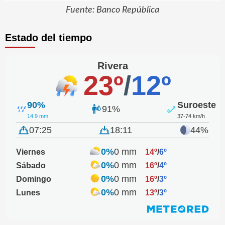
Fuente: Banco República
Estado del tiempo
Rivera
23º
/
12º
90%
Suroeste
91%
14.9 mm
37-74 km/h
07:25
18:11
44%
0%
0 mm
Viernes
14º
/
6º
0%
0 mm
Sábado
16º
/
4º
0%
0 mm
Domingo
16º
/
3º
0%
0 mm
Lunes
13º
/
3º