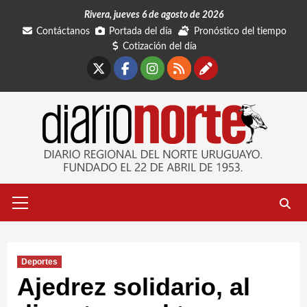
Saltar
Rivera, jueves 6 de agosto de 2026
al
Contáctanos
Portada del día
Pronóstico del tiempo
contenido
Cotización del día
X
Facebook
Instagram
RSS
Contáctano
Menú
primario
Deportes
Ajedrez solidario, al