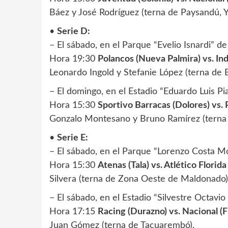
Báez y José Rodríguez (terna de Paysandú, 
•
Serie D:
– El sábado, en el Parque “Evelio Isnardi” d
Hora 19:30
Polancos (Nueva Palmira) vs. Ind
Leonardo Ingold y Stefanie López (terna de Ec
– El domingo, en el Estadio “Eduardo Luis Pi
Hora 15:30
Sportivo Barracas (Dolores) vs. 
Gonzalo Montesano y Bruno Ramírez (terna 
•
Serie E:
– El sábado, en el Parque “Lorenzo Costa M
Hora 15:30
Atenas (Tala) vs. Atlético Florida 
Silvera (terna de Zona Oeste de Maldonado)
– El sábado, en el Estadio “Silvestre Octavi
Hora 17:15
Racing (Durazno) vs. Nacional (Fl
Juan Gómez (terna de Tacuarembó).