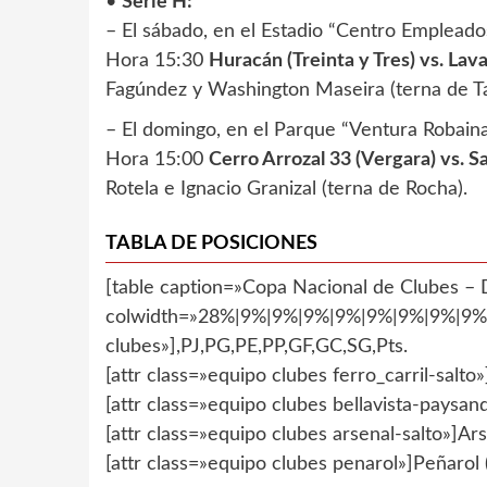
•
Serie H:
– El sábado, en el Estadio “Centro Empleado
Hora 15:30
Huracán (Treinta y Tres) vs. Lava
Fagúndez y Washington Maseira (terna de Ta
– El domingo, en el Parque “Ventura Robaina
Hora 15:00
Cerro Arrozal 33 (Vergara) vs. S
Rotela e Ignacio Granizal (terna de Rocha).
TABLA DE POSICIONES
[table caption=»Copa Nacional de Clubes – D
colwidth=»28%|9%|9%|9%|9%|9%|9%|9%|9%»]
clubes»],PJ,PG,PE,PP,GF,GC,SG,Pts.
[attr class=»equipo clubes ferro_carril-salto»]
[attr class=»equipo clubes bellavista-paysand
[attr class=»equipo clubes arsenal-salto»]Arse
[attr class=»equipo clubes penarol»]Peñarol (R