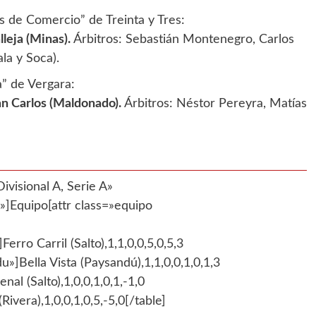
s de Comercio” de Treinta y Tres:
lleja (Minas).
Árbitros: Sebastián Montenegro, Carlos
la y Soca).
” de Vergara:
an Carlos (Maldonado).
Árbitros: Néstor Pereyra, Matías
ivisional A, Serie A»
Equipo[attr class=»equipo
Ferro Carril (Salto),1,1,0,0,5,0,5,3
u»]Bella Vista (Paysandú),1,1,0,0,1,0,1,3
nal (Salto),1,0,0,1,0,1,-1,0
ivera),1,0,0,1,0,5,-5,0[/table]