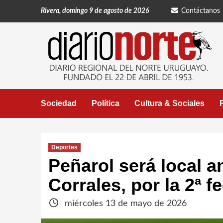
Saltar
Rivera, domingo 9 de agosto de 2026
Contáctanos
al
contenido
Sociedad
Política
Cultura & Sociales
Deportes
Peñarol será local a
Corrales, por la 2ª 
miércoles 13 de mayo de 2026