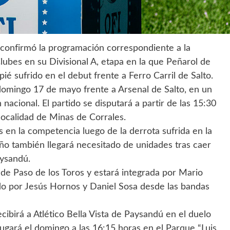
) confirmó la programación correspondiente a la
ubes en su Divisional A, etapa en la que Peñarol de
ié sufrido en el debut frente a Ferro Carril de Salto.
 domingo 17 de mayo frente a Arsenal de Salto, en un
nacional. El partido se disputará a partir de las 15:30
 localidad de Minas de Corrales.
 en la competencia luego de la derrota sufrida en la
eño también llegará necesitado de unidades tras caer
aysandú.
 de Paso de los Toros y estará integrada por Mario
o por Jesús Hornos y Daniel Sosa desde las bandas
ecibirá a Atlético Bella Vista de Paysandú en el duelo
 jugará el domingo a las 16:15 horas en el Parque “Luis