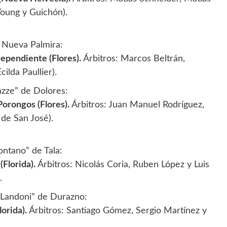
Young y Guichón).
e Nueva Palmira:
ependiente (Flores).
Árbitros: Marcos Beltrán,
ilda Paullier).
azze” de Dolores:
Porongos (Flores).
Árbitros: Juan Manuel Rodríguez,
de San José).
ontano” de Tala:
(Florida).
Árbitros: Nicolás Coria, Ruben López y Luis
.
o Landoni” de Durazno:
orida).
Árbitros: Santiago Gómez, Sergio Martínez y