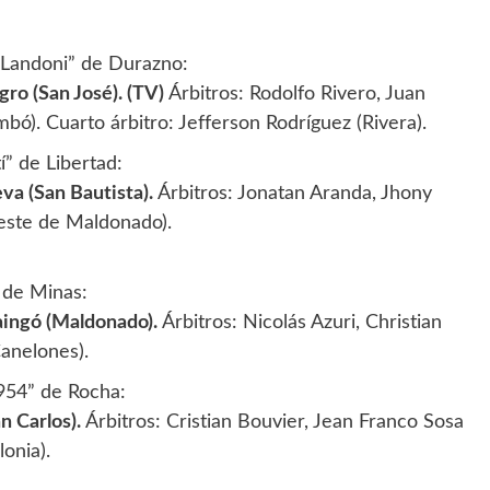
o Landoni” de Durazno:
ro (San José). (TV)
Árbitros: Rodolfo Rivero, Juan
ó). Cuarto árbitro: Jefferson Rodríguez (Rivera).
í” de Libertad:
va (San Bautista).
Árbitros: Jonatan Aranda, Jhony
Oeste de Maldonado).
 de Minas:
aingó (Maldonado).
Árbitros: Nicolás Azuri, Christian
anelones).
954” de Rocha:
n Carlos).
Árbitros: Cristian Bouvier, Jean Franco Sosa
onia).