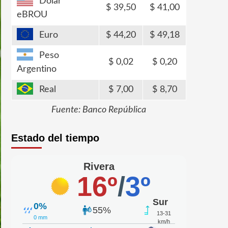
Dólar
39,50
41,00
eBROU
Euro
44,20
49,18
Peso
0,02
0,20
Argentino
Real
7,00
8,70
Fuente: Banco República
Estado del tiempo
Rivera
16º
/
3º
Sur
0%
55%
13-31
0 mm
km/h