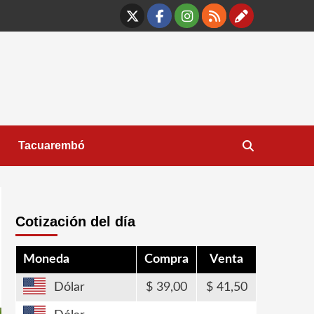
X
Facebook
Instagram
RSS
Contáct
Tacuarembó
Cotización del día
Moneda
Compra
Venta
Dólar
39,00
41,50