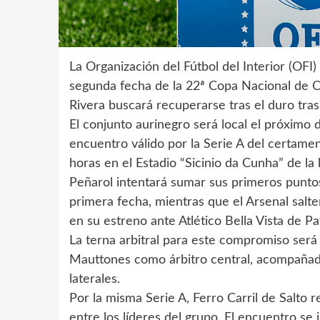
La Organización del Fútbol del Interior (OFI
segunda fecha de la 22ª Copa Nacional de Cl
Rivera buscará recuperarse tras el duro trasp
El conjunto aurinegro será local el próximo
encuentro válido por la Serie A del certamen 
horas en el Estadio “Sicinio da Cunha” de la
Peñarol intentará sumar sus primeros puntos
primera fecha, mientras que el Arsenal salt
en su estreno ante Atlético Bella Vista de P
La terna arbitral para este compromiso será
Mauttones como árbitro central, acompañad
laterales.
Por la misma Serie A, Ferro Carril de Salto r
entre los líderes del grupo. El encuentro se