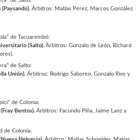
ra” de Salto:
ta (Paysandú).
Árbitros: Matías Pérez, Marcos González
nola” de Tacuarembó:
versitario (Salto).
Árbitros: Gonzalo de León, Richard
ores).
ra” de Salto:
lla Unión).
Árbitros: Rodrigo Saboreo, Gonzalo Ríos y
pici” de Colonia:
 (Fray Bentos).
Árbitros: Facundo Piña, Jaime Lanz y
d de Colonia:
 (Nueva Helvecia).
Árbitros: Matías Schneider, Matías