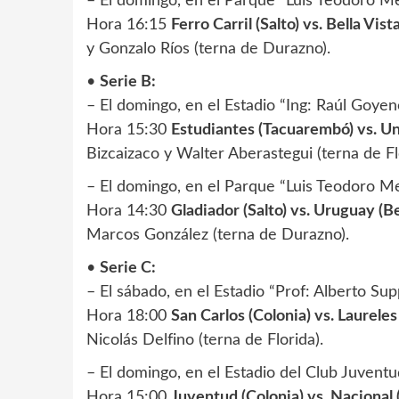
– El domingo, en el Parque “Luis Teodoro Me
Hora 16:15
Ferro Carril (Salto) vs. Bella Vis
y Gonzalo Ríos (terna de Durazno).
•
Serie B:
– El domingo, en el Estadio “Ing: Raúl Goye
Hora 15:30
Estudiantes (Tacuarembó) vs. Uni
Bizcaizaco y Walter Aberastegui (terna de Fl
– El domingo, en el Parque “Luis Teodoro Me
Hora 14:30
Gladiador (Salto) vs. Uruguay (Be
Marcos González (terna de Durazno).
•
Serie C:
– El sábado, en el Estadio “Prof: Alberto Sup
Hora 18:00
San Carlos (Colonia) vs. Laureles
Nicolás Delfino (terna de Florida).
– El domingo, en el Estadio del Club Juventu
Hora 15:00
Juventud (Colonia) vs. Nacional