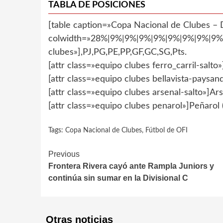
TABLA DE POSICIONES
[table caption=»Copa Nacional de Clubes – D
colwidth=»28%|9%|9%|9%|9%|9%|9%|9%|9%»]
clubes»],PJ,PG,PE,PP,GF,GC,SG,Pts.
[attr class=»equipo clubes ferro_carril-salto»]
[attr class=»equipo clubes bellavista-paysand
[attr class=»equipo clubes arsenal-salto»]Arse
[attr class=»equipo clubes penarol»]Peñarol (R
Tags:
Copa Nacional de Clubes
,
Fútbol de OFI
Continue
Previous
Frontera Rivera cayó ante Rampla Juniors y
Reading
continúa sin sumar en la Divisional C
Otras noticias