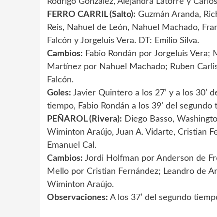
Rodrigo González, Alejandra Latorre y Carlos
FERRO CARRIL (Salto):
Guzmán Aranda, Rich
Reis, Nahuel de León, Nahuel Machado, Franc
Falcón y Jorgeluis Vera. DT: Emilio Silva.
Cambios:
Fabio Rondán por Jorgeluis Vera; 
Martínez por Nahuel Machado; Ruben Carlis
Falcón.
Goles:
Javier Quintero a los 27’ y a los 30’ 
tiempo, Fabio Rondán a los 39’ del segundo 
PEÑAROL (Rivera):
Diego Basso, Washington 
Wiminton Araújo, Juan A. Vidarte, Cristian 
Emanuel Cal.
Cambios:
Jordi Holfman por Anderson de Frei
Mello por Cristian Fernández; Leandro de Ar
Wiminton Araújo.
Observaciones:
A los 37’ del segundo tiempo