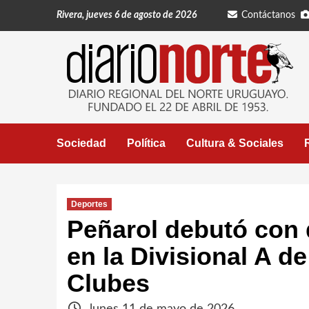
Saltar
Rivera, jueves 6 de agosto de 2026
Contáctanos
al
contenido
Sociedad
Política
Cultura & Sociales
Deportes
Peñarol debutó con d
en la Divisional A d
Clubes