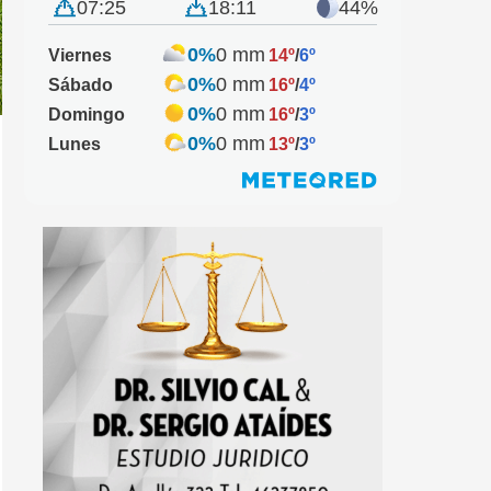
07:25
18:11
44%
0%
0 mm
Viernes
14º
/
6º
0%
0 mm
Sábado
16º
/
4º
0%
0 mm
Domingo
16º
/
3º
0%
0 mm
Lunes
13º
/
3º