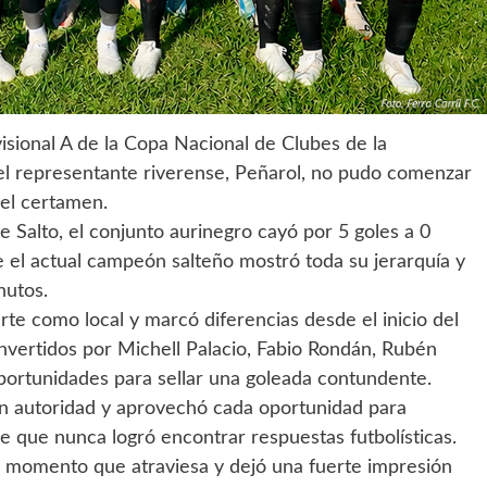
sional A de la Copa Nacional de Clubes de la
y el representante riverense, Peñarol, no pudo comenzar
del certamen.
de Salto, el conjunto aurinegro cayó por 5 goles a 0
e el actual campeón salteño mostró toda su jerarquía y
nutos.
uerte como local y marcó diferencias desde el inicio del
nvertidos por Michell Palacio, Fabio Rondán, Rubén
oportunidades para sellar una goleada contundente.
con autoridad y aprovechó cada oportunidad para
e que nunca logró encontrar respuestas futbolísticas.
n momento que atraviesa y dejó una fuerte impresión