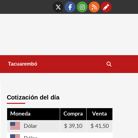
X
Facebook
Instagram
RSS
Contáct
Tacuarembó
Cotización del día
Moneda
Compra
Venta
Dólar
39,10
41,50