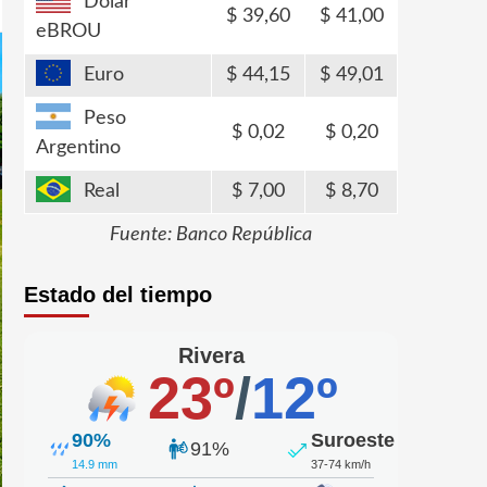
Dólar
39,60
41,00
eBROU
Euro
44,15
49,01
Peso
0,02
0,20
Argentino
Real
7,00
8,70
Fuente: Banco República
Estado del tiempo
Rivera
23º
/
12º
90%
Suroeste
91%
14.9 mm
37-74 km/h