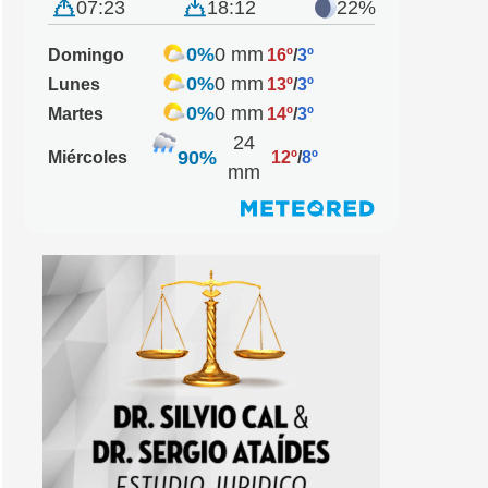
07:23
18:12
22%
0%
0 mm
Domingo
16º
/
3º
0%
0 mm
Lunes
13º
/
3º
0%
0 mm
Martes
14º
/
3º
24
90%
Miércoles
12º
/
8º
mm