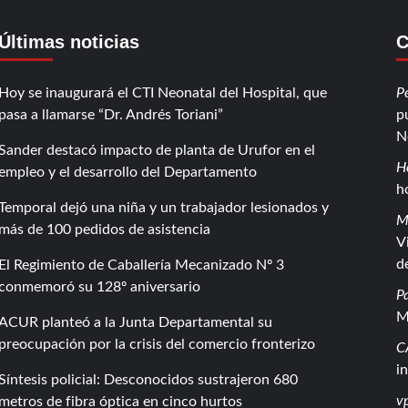
Últimas noticias
C
Hoy se inaugurará el CTI Neonatal del Hospital, que
P
pasa a llamarse “Dr. Andrés Toriani”
p
N
Sander destacó impacto de planta de Urufor en el
H
empleo y el desarrollo del Departamento
h
Temporal dejó una niña y un trabajador lesionados y
M
más de 100 pedidos de asistencia
V
d
El Regimiento de Caballería Mecanizado Nº 3
conmemoró su 128º aniversario
P
M
ACUR planteó a la Junta Departamental su
preocupación por la crisis del comercio fronterizo
C
i
Síntesis policial: Desconocidos sustrajeron 680
vp
metros de fibra óptica en cinco hurtos