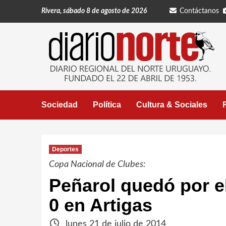
Saltar
Rivera, sábado 8 de agosto de 2026
Contáctanos
al
contenido
Sociedad
Política
Cultura & Sociales
Deportes
Copa Nacional de Clubes:
Peñarol quedó por el
0 en Artigas
lunes 21 de julio de 2014