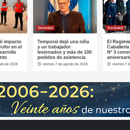
Sociedad
Sociedad
ó impacto
Temporal dejó una niña
El Regimi
rufor en el
y un trabajador
Caballerí
sarrollo
lesionados y más de 100
Nº 3 conm
nto
pedidos de asistencia
aniversari
sto de 2026
viernes 7 de agosto de 2026
viernes 7 