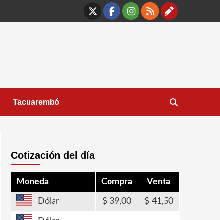
X
Facebook
Instagram
RSS
Contáct
Tacuarembó
Cotización del día
Moneda
Compra
Venta
Dólar
39,00
41,50