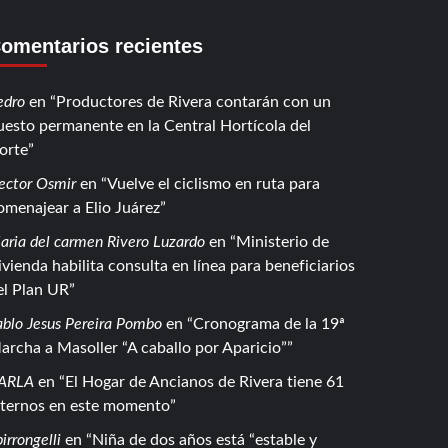
omentarios recientes
edro
en
Productores de Rivera contarán con un
uesto permanente en la Central Hortícola del
orte
ector Osmir
en
Vuelve el ciclismo en ruta para
omenajear a Elio Juárez
aria del carmen Rivero Luzardo
en
Ministerio de
ivienda habilita consulta en línea para beneficiarios
el Plan UR
ablo Jesus Pereira Pombo
en
Cronograma de la 19ª
archa a Masoller “A caballo por Aparicio”
ARLA
en
El Hogar de Ancianos de Rivera tiene 61
nternos en este momento
irrongelli
en
Niña de dos años está “estable y