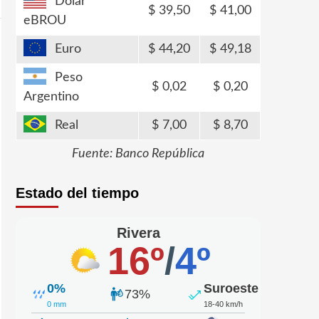
Dólar
39,50
41,00
eBROU
Euro
44,20
49,18
Peso
0,02
0,20
Argentino
Real
7,00
8,70
Fuente: Banco República
Estado del tiempo
Rivera
16º
/
4º
0%
Suroeste
73%
0 mm
18-40 km/h