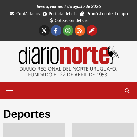
Saltar
Rivera, viernes 7 de agosto de 2026
al
Contáctanos
Portada del día
Pronóstico del tiempo
contenido
Cotización del día
X
Facebook
Instagram
RSS
Contáctano
Menú
primario
Deportes