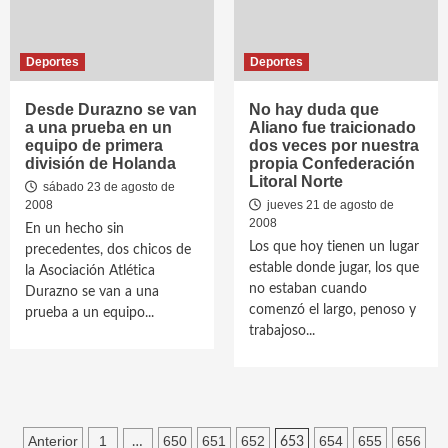
Deportes
Deportes
Desde Durazno se van
No hay duda que
a una prueba en un
Aliano fue traicionado
equipo de primera
dos veces por nuestra
división de Holanda
propia Confederación
Litoral Norte
sábado 23 de agosto de
2008
jueves 21 de agosto de
2008
En un hecho sin
Los que hoy tienen un lugar
precedentes, dos chicos de
estable donde jugar, los que
la Asociación Atlética
no estaban cuando
Durazno se van a una
comenzó el largo, penoso y
prueba a un equipo...
trabajoso...
Paginación
Anterior
1
650
651
652
654
655
656
…
653