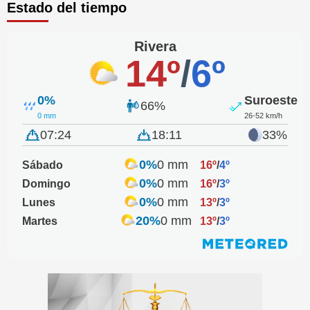
Estado del tiempo
Rivera
14º
/
6º
0%
Suroeste
66%
0 mm
26-52 km/h
07:24
18:11
33%
0%
0 mm
Sábado
16º
/
4º
0%
0 mm
Domingo
16º
/
3º
0%
0 mm
Lunes
13º
/
3º
20%
0 mm
Martes
13º
/
3º