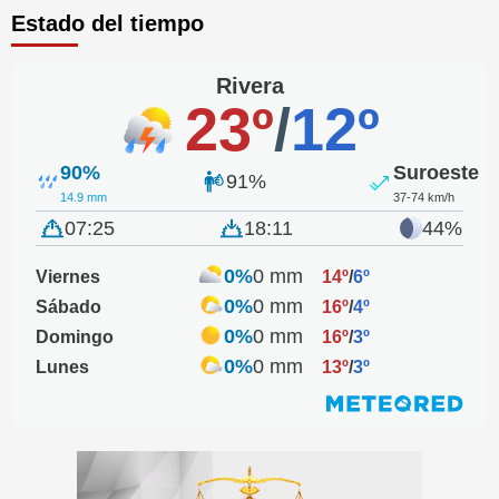
Estado del tiempo
Rivera
23º
/
12º
90%
Suroeste
91%
14.9 mm
37-74 km/h
07:25
18:11
44%
0%
0 mm
Viernes
14º
/
6º
0%
0 mm
Sábado
16º
/
4º
0%
0 mm
Domingo
16º
/
3º
0%
0 mm
Lunes
13º
/
3º