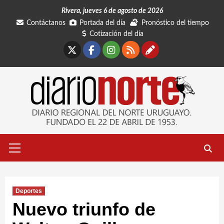
Saltar
Rivera, jueves 6 de agosto de 2026
al
Contáctanos
Portada del día
Pronóstico del tiempo
contenido
Cotización del día
X
Facebook
Instagram
RSS
Contáctano
Menú
primario
Deportes
Nuevo triunfo de