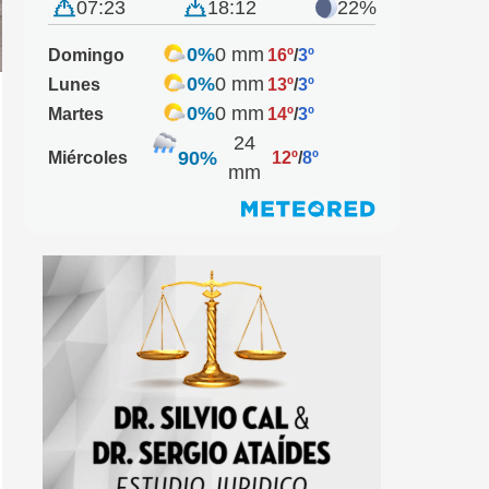
07:23
18:12
22%
0%
0 mm
Domingo
16º
/
3º
0%
0 mm
Lunes
13º
/
3º
0%
0 mm
Martes
14º
/
3º
24
90%
Miércoles
12º
/
8º
mm