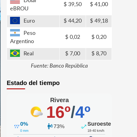
Dólar
39,50
41,00
eBROU
Euro
44,20
49,18
Peso
0,02
0,20
Argentino
Real
7,00
8,70
Fuente: Banco República
Estado del tiempo
Rivera
16º
/
4º
0%
Suroeste
73%
0 mm
18-40 km/h