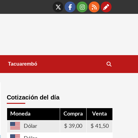
X
Facebook
Instagram
RSS
Contáct
Tacuarembó
Cotización del día
Moneda
Compra
Venta
Dólar
39,00
41,50