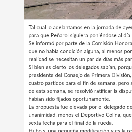
Tal cual lo adelantamos en la jornada de ay
para que Peñarol siguiera poniéndose al día 
Se informó por parte de la Comisión Honor
que no había condición alguna, al menos po
realidad se necesitan un par de días más par
Si bien es cierto los delegados sabían, por
presidente del Consejo de Primera División, 
cuatro partidos para el fin de semana, pero 
de esta semana, se resolvió ratificar la disp
habían sido fijados oportunamente.
La propuesta fue elevada por el delegado d
unanimidad, menos el Deportivo Colina, que a
sexta fecha para el final de la rueda.
Hubo si una pequeña modificación y es la rel