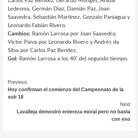
Carlos Paz Benítez, Gerardo Monges, Aníbal
Ledesma, Germán Diaz, Damián Paz, Joan
Saavedra, Sebastián Martínez, Gonzalo Paniagua y
Leonardo Fabián Rivero.
Cambios:
Ramón Larrosa por Joan Saavedra;
Víctor Paiva por Leonardo Rivero y Andrés da
Silva por Carlos Paz Benitez.
Gol:
Ramón Larrosa a los 40’ del segundo tiempo.
Continue
Previous
Hoy confirman el comienzo del Campeonato de la
Reading
sub 18
Next
Lavalleja demostró entereza moral pero no basta
con eso