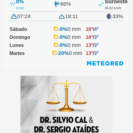
0%
Suroeste
66%
0 mm
26-52 km/h
07:24
18:11
33%
0%
0 mm
Sábado
16º
/
4º
0%
0 mm
Domingo
16º
/
3º
0%
0 mm
Lunes
13º
/
3º
20%
0 mm
Martes
13º
/
3º