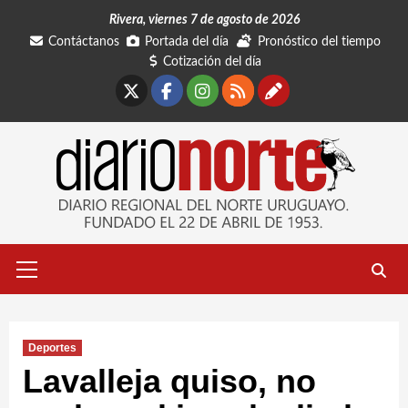
Saltar
Rivera, viernes 7 de agosto de 2026
al
Contáctanos
Portada del día
Pronóstico del tiempo
contenido
Cotización del día
X
Facebook
Instagram
RSS
Contáctano
Menú
primario
Deportes
Lavalleja quiso, no