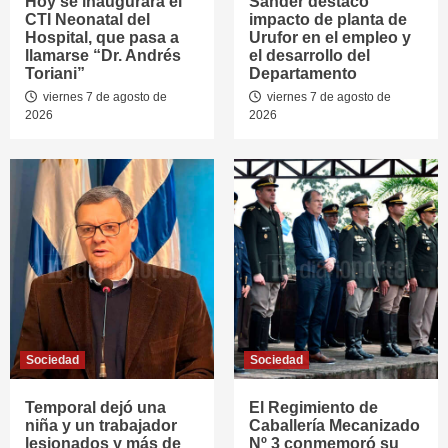
Hoy se inaugurará el
Sander destacó
CTI Neonatal del
impacto de planta de
Hospital, que pasa a
Urufor en el empleo y
llamarse “Dr. Andrés
el desarrollo del
Toriani”
Departamento
viernes 7 de agosto de
viernes 7 de agosto de
2026
2026
Sociedad
Sociedad
Temporal dejó una
El Regimiento de
niña y un trabajador
Caballería Mecanizado
lesionados y más de
Nº 3 conmemoró su