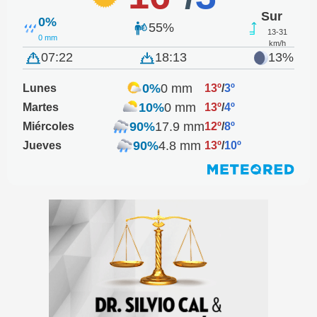
Sur
0%
55%
13-31
0 mm
km/h
07:22
18:13
13%
0%
0 mm
Lunes
13º
/
3º
10%
0 mm
Martes
13º
/
4º
90%
17.9 mm
Miércoles
12º
/
8º
90%
4.8 mm
Jueves
13º
/
10º