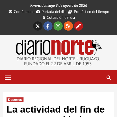
Saltar
Rivera, domingo 9 de agosto de 2026
al
Contáctanos
Portada del día
Pronóstico del tiempo
contenido
Cotización del día
X
Facebook
Instagram
RSS
Contáctano
Menú
primario
Deportes
La actividad del fin de