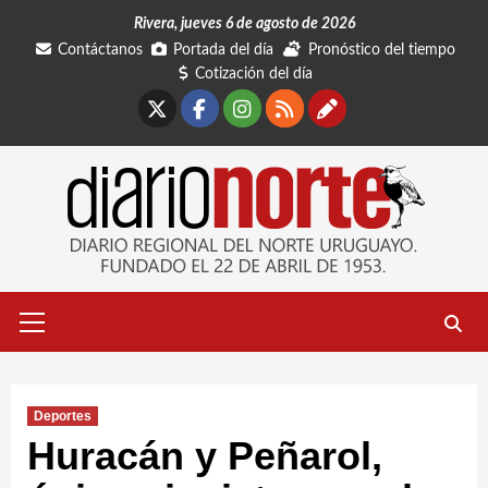
Saltar
Rivera, jueves 6 de agosto de 2026
al
Contáctanos
Portada del día
Pronóstico del tiempo
contenido
Cotización del día
X
Facebook
Instagram
RSS
Contáctano
Menú
primario
Deportes
Huracán y Peñarol,