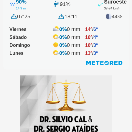
90%
Suroeste
91%
14.9 mm
37-74 km/h
07:25
18:11
44%
0%
0 mm
Viernes
14º
/
6º
0%
0 mm
Sábado
16º
/
4º
0%
0 mm
Domingo
16º
/
3º
0%
0 mm
Lunes
13º
/
3º