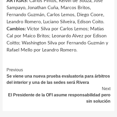
ARTIGAS:
Carlos Pintos, Kelvin de Souza, José
Sampayo, Jonathan Cuña, Marcos Britos,
Fernando Guzmán, Carlos Lemos, Diego Coore,
Leandro Romero, Luciano Silveira, Edison Coito.
Cambios:
Víctor Silva por Carlos Lemos; Matías
Cal por Maico Britos; Leonardo Alvez por Edison
Coitto; Washington Silva por Fernando Guzmán y
Rafael Mello por Leandro Romero.
Continue
Previous
Se viene una nueva prueba evaluatoria para árbitros
Reading
del interior y una de las sedes será Rivera
Next
El Presidente de la OFI asume responsabilidad pero
sin solución