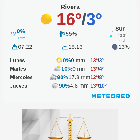
Rivera
16º
/
3º
Sur
0%
55%
13-31
0 mm
km/h
07:22
18:13
13%
0%
0 mm
Lunes
13º
/
3º
10%
0 mm
Martes
13º
/
4º
90%
17.9 mm
Miércoles
12º
/
8º
90%
4.8 mm
Jueves
13º
/
10º