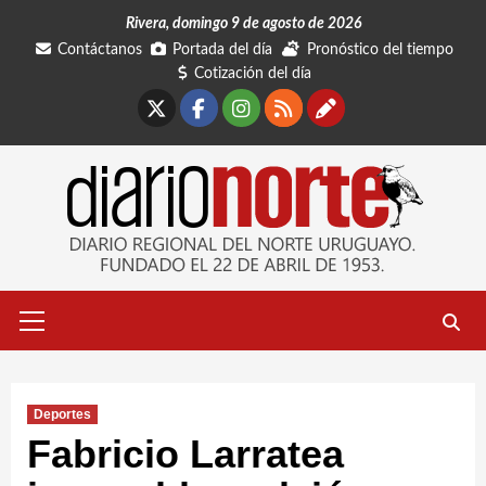
Saltar
Rivera, domingo 9 de agosto de 2026
al
Contáctanos
Portada del día
Pronóstico del tiempo
contenido
Cotización del día
X
Facebook
Instagram
RSS
Contáctano
Menú
primario
Deportes
Fabricio Larratea