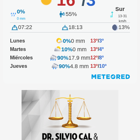
Sur
0%
55%
13-31
0 mm
km/h
07:22
18:13
13%
0%
0 mm
Lunes
13º
/
3º
10%
0 mm
Martes
13º
/
4º
90%
17.9 mm
Miércoles
12º
/
8º
90%
4.8 mm
Jueves
13º
/
10º