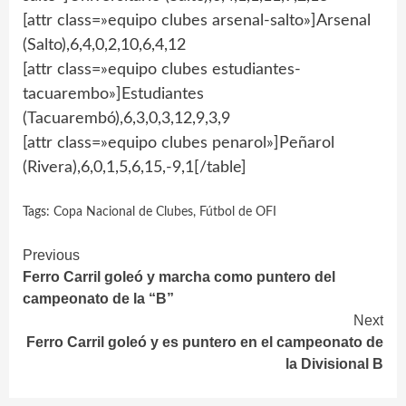
[attr class=»equipo clubes arsenal-salto»]Arsenal
(Salto),6,4,0,2,10,6,4,12
[attr class=»equipo clubes estudiantes-
tacuarembo»]Estudiantes
(Tacuarembó),6,3,0,3,12,9,3,9
[attr class=»equipo clubes penarol»]Peñarol
(Rivera),6,0,1,5,6,15,-9,1[/table]
Tags:
Copa Nacional de Clubes
,
Fútbol de OFI
Continue
Previous
Ferro Carril goleó y marcha como puntero del
Reading
campeonato de la “B”
Next
Ferro Carril goleó y es puntero en el campeonato de
la Divisional B