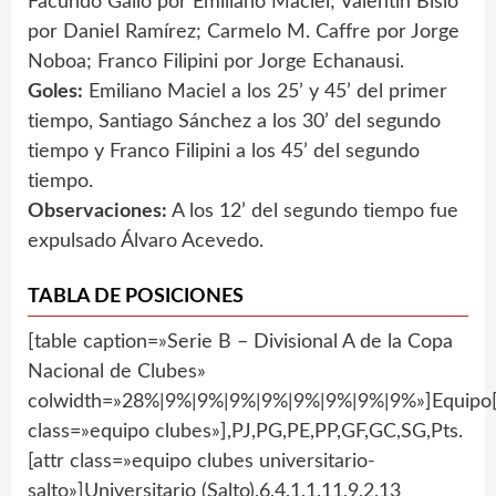
Facundo Gallo por Emiliano Maciel; Valentín Bisio
por Daniel Ramírez; Carmelo M. Caffre por Jorge
Noboa; Franco Filipini por Jorge Echanausi.
Goles:
Emiliano Maciel a los 25’ y 45’ del primer
tiempo, Santiago Sánchez a los 30’ del segundo
tiempo y Franco Filipini a los 45’ del segundo
tiempo.
Observaciones:
A los 12’ del segundo tiempo fue
expulsado Álvaro Acevedo.
TABLA DE POSICIONES
[table caption=»Serie B – Divisional A de la Copa
Nacional de Clubes»
colwidth=»28%|9%|9%|9%|9%|9%|9%|9%|9%»]Equipo[
class=»equipo clubes»],PJ,PG,PE,PP,GF,GC,SG,Pts.
[attr class=»equipo clubes universitario-
salto»]Universitario (Salto),6,4,1,1,11,9,2,13