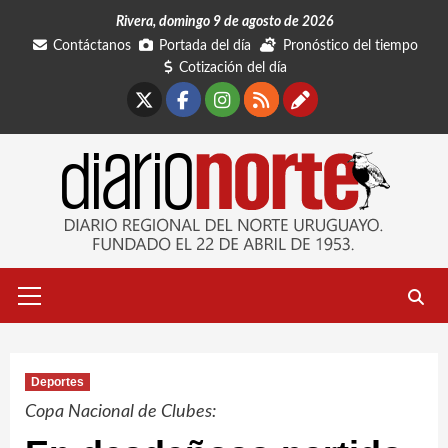
Saltar
Rivera, domingo 9 de agosto de 2026
al
Contáctanos
Portada del día
Pronóstico del tiempo
contenido
Cotización del día
X
Facebook
Instagram
RSS
Contáctano
Menú
primario
Deportes
Copa Nacional de Clubes: