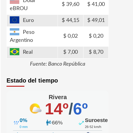
Dólar
39,60
41,00
eBROU
Euro
44,15
49,01
Peso
0,02
0,20
Argentino
Real
7,00
8,70
Fuente: Banco República
Estado del tiempo
Rivera
14º
/
6º
0%
Suroeste
66%
0 mm
26-52 km/h