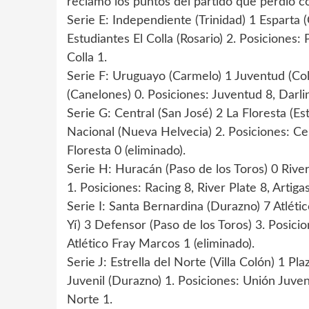
reclamó los puntos del partido que perdió co
Serie E: Independiente (Trinidad) 1 Esparta 
Estudiantes El Colla (Rosario) 2. Posiciones:
Colla 1.
Serie F: Uruguayo (Carmelo) 1 Juventud (Col
(Canelones) 0. Posiciones: Juventud 8, Darl
Serie G: Central (San José) 2 La Floresta (Es
Nacional (Nueva Helvecia) 2. Posiciones: Cent
Floresta 0 (eliminado).
Serie H: Huracán (Paso de los Toros) 0 River
1. Posiciones: Racing 8, River Plate 8, Artiga
Serie I: Santa Bernardina (Durazno) 7 Atléti
Yí) 3 Defensor (Paso de los Toros) 3. Posici
Atlético Fray Marcos 1 (eliminado).
Serie J: Estrella del Norte (Villa Colón) 1 Pl
Juvenil (Durazno) 1. Posiciones: Unión Juvenil 
Norte 1.