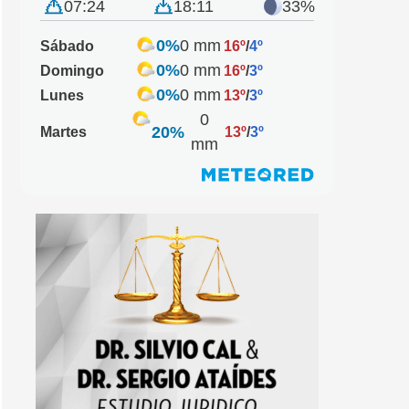
07:24
18:11
33%
0%
0 mm
Sábado
16º
/
4º
0%
0 mm
Domingo
16º
/
3º
0%
0 mm
Lunes
13º
/
3º
0
20%
Martes
13º
/
3º
mm