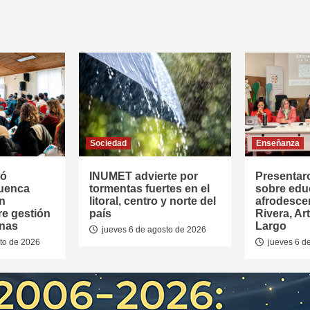
Sociedad
Enseñanza
tó
INUMET advierte por
Presentar
Cuenca
tormentas fuertes en el
sobre edu
en
litoral, centro y norte del
afrodesce
re gestión
país
Rivera, Ar
anas
Largo
jueves 6 de agosto de 2026
to de 2026
jueves 6 d