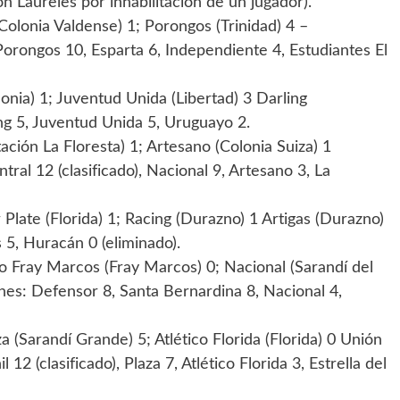
n Laureles por inhabilitación de un jugador).
(Colonia Valdense) 1; Porongos (Trinidad) 4 –
 Porongos 10, Esparta 6, Independiente 4, Estudiantes El
onia) 1; Juventud Unida (Libertad) 3 Darling
ing 5, Juventud Unida 5, Uruguayo 2.
tación La Floresta) 1; Artesano (Colonia Suiza) 1
ral 12 (clasificado), Nacional 9, Artesano 3, La
 Plate (Florida) 1; Racing (Durazno) 1 Artigas (Durazno)
s 5, Huracán 0 (eliminado).
co Fray Marcos (Fray Marcos) 0; Nacional (Sarandí del
ones: Defensor 8, Santa Bernardina 8, Nacional 4,
aza (Sarandí Grande) 5; Atlético Florida (Florida) 0 Unión
12 (clasificado), Plaza 7, Atlético Florida 3, Estrella del