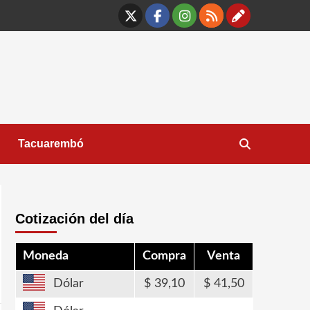
X
Facebook
Instagram
RSS
Contáct
Tacuarembó
Cotización del día
Moneda
Compra
Venta
Dólar
39,10
41,50