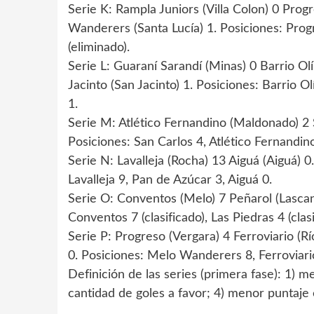
Serie K: Rampla Juniors (Villa Colon) 0 Progr
Wanderers (Santa Lucía) 1. Posiciones: Prog
(eliminado).
Serie L: Guaraní Sarandí (Minas) 0 Barrio Ol
Jacinto (San Jacinto) 1. Posiciones: Barrio 
1.
Serie M: Atlético Fernandino (Maldonado) 2 S
Posiciones: San Carlos 4, Atlético Fernandin
Serie N: Lavalleja (Rocha) 13 Aiguá (Aiguá) 0
Lavalleja 9, Pan de Azúcar 3, Aiguá 0.
Serie O: Conventos (Melo) 7 Peñarol (Lascano)
Conventos 7 (clasificado), Las Piedras 4 (clasi
Serie P: Progreso (Vergara) 4 Ferroviario (
0. Posiciones: Melo Wanderers 8, Ferroviario
Definición de las series (primera fase): 1) m
cantidad de goles a favor; 4) menor puntaje en