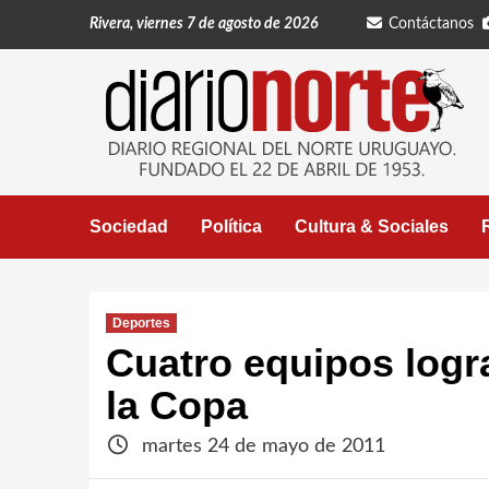
Saltar
Rivera, viernes 7 de agosto de 2026
Contáctanos
al
contenido
Sociedad
Política
Cultura & Sociales
Deportes
Cuatro equipos logra
la Copa
martes 24 de mayo de 2011