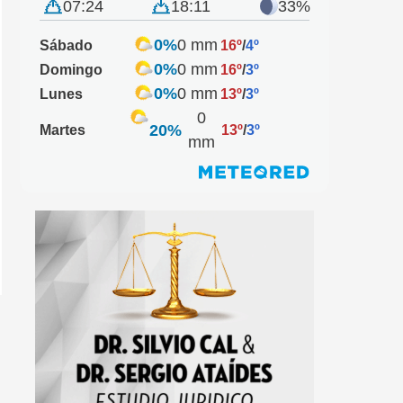
07:24
18:11
33%
0%
0 mm
Sábado
16º
/
4º
0%
0 mm
Domingo
16º
/
3º
0%
0 mm
Lunes
13º
/
3º
0
20%
Martes
13º
/
3º
mm