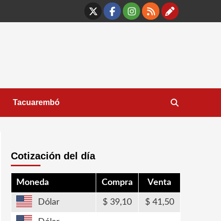
X
Facebook
Instagram
RSS
Contáct
Tacuarembó
Cotización del día
Moneda
Compra
Venta
Dólar
39,10
41,50