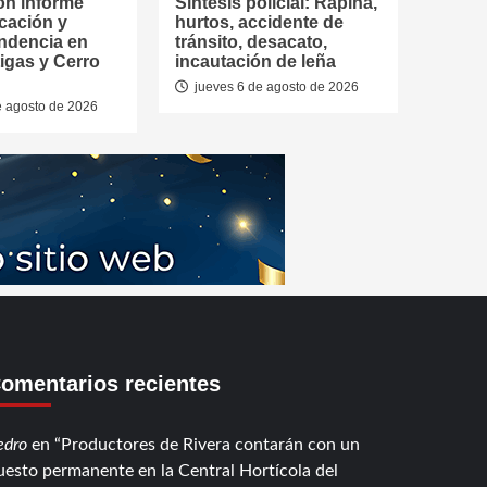
on informe
Síntesis policial: Rapiña,
cación y
hurtos, accidente de
ndencia en
tránsito, desacato,
tigas y Cerro
incautación de leña
jueves 6 de agosto de 2026
e agosto de 2026
omentarios recientes
edro
en
Productores de Rivera contarán con un
uesto permanente en la Central Hortícola del