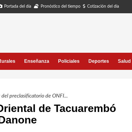
Portada del día
Pronóstico del tiempo
Cotización del día
Rurales
Enseñanza
Policiales
Deportes
Salud
del preclasificatorio de ONFI...
 Oriental de Tacuarembó
 Danone