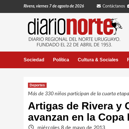
Saltar
Rivera, viernes 7 de agosto de 2026
Contáctanos
al
contenido
Sociedad
Política
Cultura & Sociales
Deportes
Más de 330 niños participan de la cuarta etapa 
Artigas de Rivera y
avanzan en la Copa
miércoles 8 de mayo de 2013