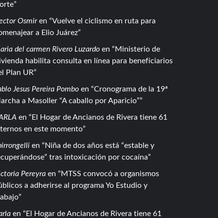
orte
ector Osmir
en
Vuelve el ciclismo en ruta para
omenajear a Elio Juárez
aria del carmen Rivero Luzardo
en
Ministerio de
ivienda habilita consulta en línea para beneficiarios
el Plan UR
ablo Jesus Pereira Pombo
en
Cronograma de la 19ª
archa a Masoller “A caballo por Aparicio”
ARLA
en
El Hogar de Ancianos de Rivera tiene 61
nternos en este momento
irrongelli
en
Niña de dos años está “estable y
ecuperándose” tras intoxicación por cocaína
ctoria Pereyra
en
MTSS convocó a organismos
úblicos a adherirse al programa Yo Estudio y
rabajo
arla
en
El Hogar de Ancianos de Rivera tiene 61