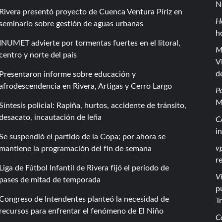
N
Rivera presentó proyecto de Cuenca Ventura Píriz en
H
seminario sobre gestión de aguas urbanas
h
INUMET advierte por tormentas fuertes en el litoral,
M
centro y norte del país
V
d
Presentaron informe sobre educación y
afrodescendencia en Rivera, Artigas y Cerro Largo
P
M
Síntesis policial: Rapiña, hurtos, accidente de tránsito,
desacato, incautación de leña
C
i
Se suspendió el partido de la Copa; por ahora se
vp
mantiene la programación del fin de semana
r
Liga de Fútbol Infantil de Rivera fijó el período de
Vi
pases de mitad de temporada
p
Congreso de Intendentes planteó la necesidad de
T
recursos para enfrentar el fenómeno de El Niño
C