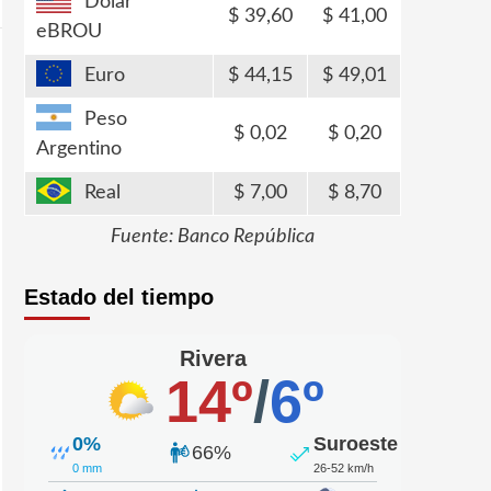
Dólar
39,60
41,00
eBROU
Euro
44,15
49,01
Peso
0,02
0,20
Argentino
Real
7,00
8,70
Fuente: Banco República
Estado del tiempo
Rivera
14º
/
6º
0%
Suroeste
66%
0 mm
26-52 km/h