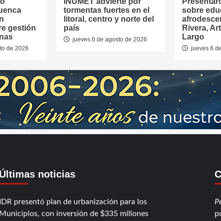
tó
INUMET advierte por
Presentar
Cuenca
tormentas fuertes en el
sobre edu
en
litoral, centro y norte del
afrodesce
re gestión
país
Rivera, Ar
anas
Largo
jueves 6 de agosto de 2026
to de 2026
jueves 6 d
Últimas noticias
C
IDR presentó plan de urbanización para los
P
Municipios, con inversión de $335 millones
p