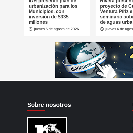
IDR presentó plan de
Rivera presen
urbanización para los
proyecto de 
Municipios, con
Ventura Píriz 
inversión de $335
seminario sob
millones
de aguas urb
jueves 6 de agosto de 2026
jueves 6 de agos
Sobre nosotros