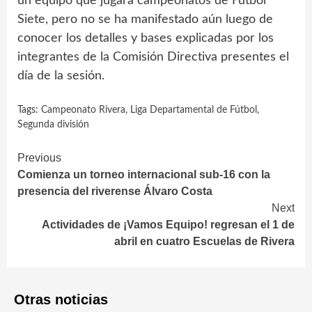
un equipo que jugará campeonatos de Fútbol
Siete, pero no se ha manifestado aún luego de
conocer los detalles y bases explicadas por los
integrantes de la Comisión Directiva presentes el
día de la sesión.
Tags:
Campeonato Rivera
,
Liga Departamental de Fútbol
,
Segunda división
Continue
Previous
Comienza un torneo internacional sub-16 con la
Reading
presencia del riverense Álvaro Costa
Next
Actividades de ¡Vamos Equipo! regresan el 1 de
abril en cuatro Escuelas de Rivera
Otras noticias