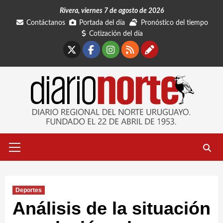
Saltar
Rivera, viernes 7 de agosto de 2026
al
Contáctanos
Portada del día
Pronóstico del tiempo
contenido
Cotización del día
X
Facebook
Instagram
RSS
Contáctano
Menú
primario
Deportes
Análisis de la situación