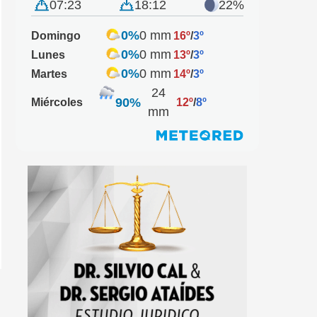
07:23
18:12
22%
0%
0 mm
Domingo
16º
/
3º
0%
0 mm
Lunes
13º
/
3º
0%
0 mm
Martes
14º
/
3º
24
90%
Miércoles
12º
/
8º
mm