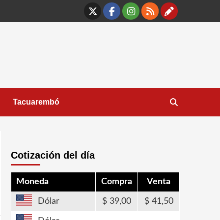
X
Facebook
Instagram
RSS
Contáct
Tacuarembó
Cotización del día
Moneda
Compra
Venta
Dólar
39,00
41,50