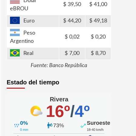
Dólar
39,50
41,00
eBROU
Euro
44,20
49,18
Peso
0,02
0,20
Argentino
Real
7,00
8,70
Fuente: Banco República
Estado del tiempo
Rivera
16º
/
4º
0%
Suroeste
73%
0 mm
18-40 km/h