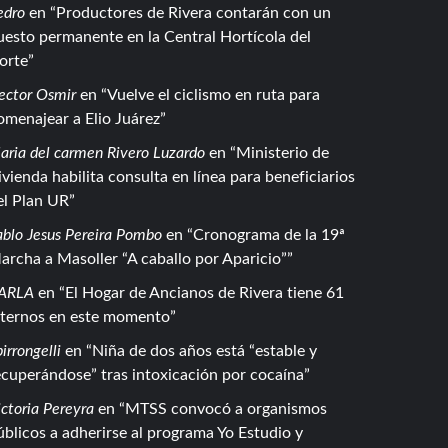
edro
en
Productores de Rivera contarán con un
uesto permanente en la Central Hortícola del
orte
ector Osmir
en
Vuelve el ciclismo en ruta para
omenajear a Elio Juárez
aria del carmen Rivero Luzardo
en
Ministerio de
ivienda habilita consulta en línea para beneficiarios
el Plan UR
ablo Jesus Pereira Pombo
en
Cronograma de la 19ª
archa a Masoller “A caballo por Aparicio”
ARLA
en
El Hogar de Ancianos de Rivera tiene 61
nternos en este momento
irrongelli
en
Niña de dos años está “estable y
ecuperándose” tras intoxicación por cocaína
ctoria Pereyra
en
MTSS convocó a organismos
úblicos a adherirse al programa Yo Estudio y