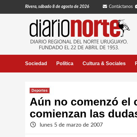
Saltar
Rivera, sábado 8 de agosto de 2026
Contáctanos
al
contenido
Sociedad
Política
Cultura & Sociales
Deportes
Aún no comenzó el 
comienzan las dudas
lunes 5 de marzo de 2007