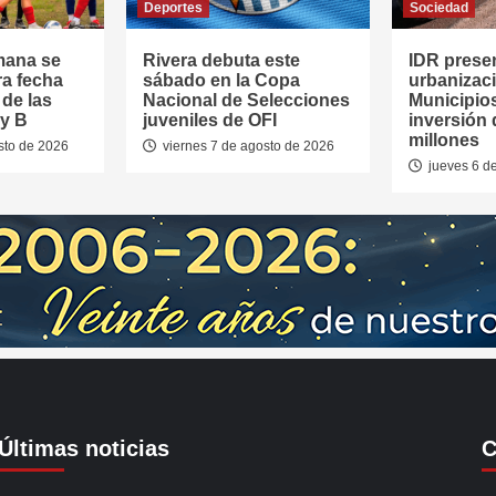
Deportes
Sociedad
mana se
Rivera debuta este
IDR prese
ra fecha
sábado en la Copa
urbanizaci
 de las
Nacional de Selecciones
Municipio
 y B
juveniles de OFI
inversión 
millones
sto de 2026
viernes 7 de agosto de 2026
jueves 6 d
Últimas noticias
C