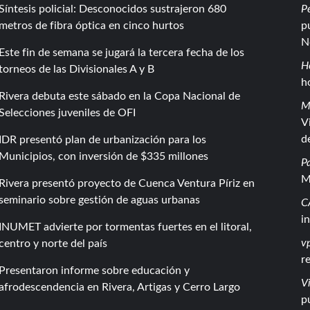
Síntesis policial: Desconocidos sustrajeron 680
P
metros de fibra óptica en cinco hurtos
p
N
Este fin de semana se jugará la tercera fecha de los
H
torneos de las Divisionales A y B
h
Rivera debuta este sábado en la Copa Nacional de
M
Selecciones juveniles de OFI
V
d
IDR presentó plan de urbanización para los
Municipios, con inversión de $335 millones
P
M
Rivera presentó proyecto de Cuenca Ventura Píriz en
seminario sobre gestión de aguas urbanas
C
i
INUMET advierte por tormentas fuertes en el litoral,
vp
centro y norte del país
r
Presentaron informe sobre educación y
Vi
afrodescendencia en Rivera, Artigas y Cerro Largo
p