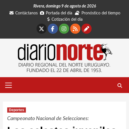
Saltar
Rivera, domingo 9 de agosto de 2026
al
Contáctanos
Portada del día
Pronóstico del tiempo
contenido
Cotización del día
X
Facebook
Instagram
RSS
Contáctano
Menú
primario
Deportes
Campeonato Nacional de Selecciones: