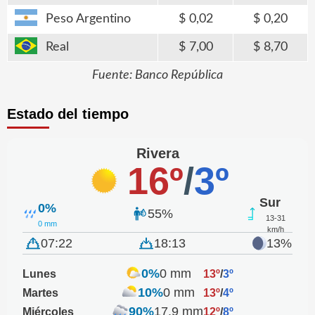
Peso Argentino
0,02
0,20
Real
7,00
8,70
Fuente: Banco República
Estado del tiempo
Rivera
16º
/
3º
Sur
0%
55%
13-31
0 mm
km/h
07:22
18:13
13%
0%
0 mm
Lunes
13º
/
3º
10%
0 mm
Martes
13º
/
4º
90%
17.9 mm
Miércoles
12º
/
8º