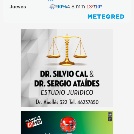
90%
4.8 mm
Jueves
13º
/
10º