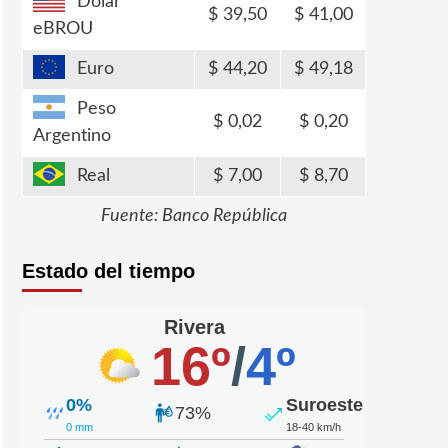
Dólar
39,50
41,00
eBROU
Euro
44,20
49,18
Peso
0,02
0,20
Argentino
Real
7,00
8,70
Fuente: Banco República
Estado del tiempo
Rivera
16º
/
4º
0%
Suroeste
73%
0 mm
18-40 km/h