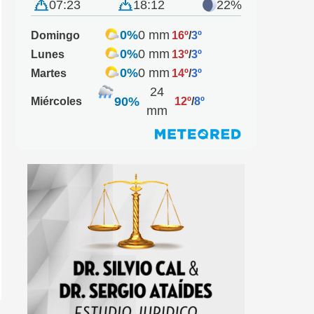
07:23
18:12
22%
0%
0 mm
Domingo
16º
/
3º
0%
0 mm
Lunes
13º
/
3º
0%
0 mm
Martes
14º
/
3º
24
90%
Miércoles
12º
/
8º
mm