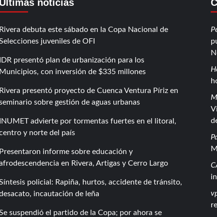
Últimas noticias
C
Rivera debuta este sábado en la Copa Nacional de
P
Selecciones juveniles de OFI
p
N
IDR presentó plan de urbanización para los
H
Municipios, con inversión de $335 millones
h
Rivera presentó proyecto de Cuenca Ventura Píriz en
M
seminario sobre gestión de aguas urbanas
V
d
INUMET advierte por tormentas fuertes en el litoral,
centro y norte del país
P
M
Presentaron informe sobre educación y
afrodescendencia en Rivera, Artigas y Cerro Largo
C
i
Síntesis policial: Rapiña, hurtos, accidente de tránsito,
vp
desacato, incautación de leña
r
Se suspendió el partido de la Copa; por ahora se