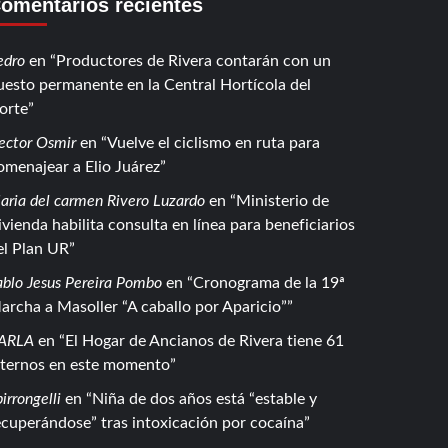
omentarios recientes
edro
en
Productores de Rivera contarán con un
uesto permanente en la Central Hortícola del
orte
ector Osmir
en
Vuelve el ciclismo en ruta para
omenajear a Elio Juárez
aria del carmen Rivero Luzardo
en
Ministerio de
ivienda habilita consulta en línea para beneficiarios
el Plan UR
ablo Jesus Pereira Pombo
en
Cronograma de la 19ª
archa a Masoller “A caballo por Aparicio”
ARLA
en
El Hogar de Ancianos de Rivera tiene 61
nternos en este momento
irrongelli
en
Niña de dos años está “estable y
ecuperándose” tras intoxicación por cocaína