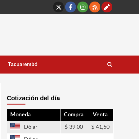
X
Facebook
Instagram
RSS
Contáct
Tacuarembó
Cotización del día
Moneda
Compra
Venta
Dólar
39,00
41,50