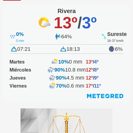
Rivera
13º
/
3º
0%
Sureste
64%
0 mm
16-37 km/h
07:21
18:13
6%
10%
0 mm
Martes
13º
/
4º
90%
10.8 mm
Miércoles
12º
/
8º
90%
4.5 mm
Jueves
12º
/
9º
70%
0.6 mm
Viernes
17º
/
11º