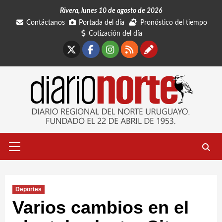
Saltar
Rivera, lunes 10 de agosto de 2026
al
Contáctanos
Portada del día
Pronóstico del tiempo
contenido
Cotización del día
X
Facebook
Instagram
RSS
Contáctano
Menú
primario
Deportes
Varios cambios en el