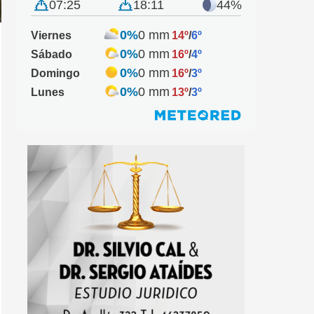
07:25
18:11
44%
0%
0 mm
Viernes
14º
/
6º
0%
0 mm
Sábado
16º
/
4º
0%
0 mm
Domingo
16º
/
3º
0%
0 mm
Lunes
13º
/
3º