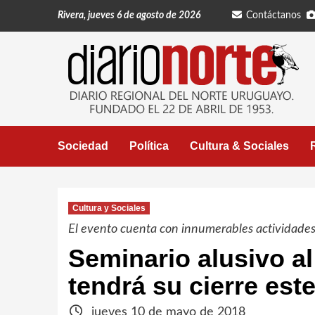
Saltar
Rivera, jueves 6 de agosto de 2026
Contáctanos
al
contenido
Sociedad
Política
Cultura & Sociales
Cultura y Sociales
El evento cuenta con innumerables actividades 
Seminario alusivo al
tendrá su cierre est
jueves 10 de mayo de 2018