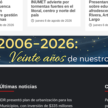
tó
INUMET advierte por
Presentar
Cuenca
tormentas fuertes en el
sobre edu
en
litoral, centro y norte del
afrodesce
re gestión
país
Rivera, Ar
anas
Largo
jueves 6 de agosto de 2026
to de 2026
jueves 6 d
Últimas noticias
C
IDR presentó plan de urbanización para los
P
Municipios, con inversión de $335 millones
p