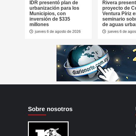
IDR presentó plan de
Rivera presen
urbanización para los
proyecto de 
Municipios, con
Ventura Píriz 
inversión de $335
seminario sob
millones
de aguas urb
jueves 6 de agosto de 2026
jueves 6 de agos
Sobre nosotros