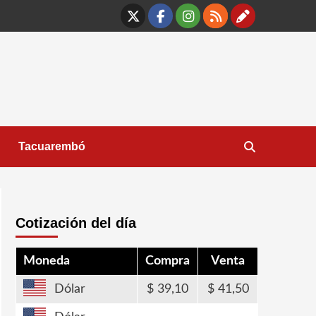
X
Facebook
Instagram
RSS
Contáct
Tacuarembó
Cotización del día
Moneda
Compra
Venta
Dólar
39,10
41,50