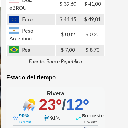
Dólar
39,60
41,00
eBROU
Euro
44,15
49,01
Peso
0,02
0,20
Argentino
Real
7,00
8,70
Fuente: Banco República
Estado del tiempo
Rivera
23º
/
12º
90%
Suroeste
91%
14.9 mm
37-74 km/h