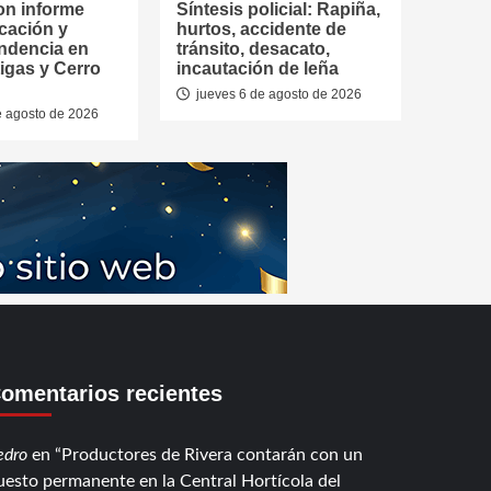
on informe
Síntesis policial: Rapiña,
cación y
hurtos, accidente de
ndencia en
tránsito, desacato,
tigas y Cerro
incautación de leña
jueves 6 de agosto de 2026
e agosto de 2026
omentarios recientes
edro
en
Productores de Rivera contarán con un
uesto permanente en la Central Hortícola del