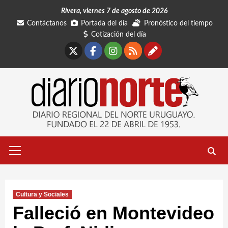
Saltar
Rivera, viernes 7 de agosto de 2026
al
Contáctanos
Portada del día
Pronóstico del tiempo
contenido
Cotización del día
X
Facebook
Instagram
RSS
Contáctano
Menú
primario
Cultura y Sociales
Falleció en Montevideo