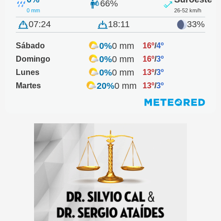
66%
0 mm
26-52 km/h
07:24
18:11
33%
0%
0 mm
Sábado
16º
/
4º
0%
0 mm
Domingo
16º
/
3º
0%
0 mm
Lunes
13º
/
3º
20%
0 mm
Martes
13º
/
3º