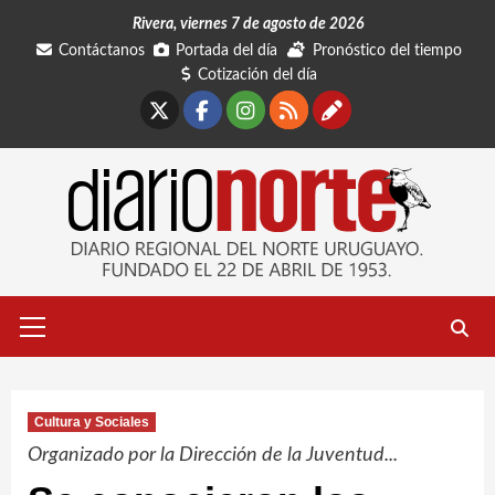
Saltar
Rivera, viernes 7 de agosto de 2026
al
Contáctanos
Portada del día
Pronóstico del tiempo
contenido
Cotización del día
X
Facebook
Instagram
RSS
Contáctano
Menú
primario
Cultura y Sociales
Organizado por la Dirección de la Juventud...