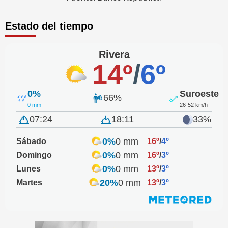
Estado del tiempo
Rivera
14º
/
6º
0%
Suroeste
66%
0 mm
26-52 km/h
07:24
18:11
33%
0%
0 mm
Sábado
16º
/
4º
0%
0 mm
Domingo
16º
/
3º
0%
0 mm
Lunes
13º
/
3º
20%
0 mm
Martes
13º
/
3º