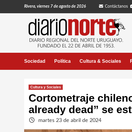
Saltar
Rivera, viernes 7 de agosto de 2026
Contáctanos
al
contenido
Sociedad
Política
Cultura & Sociales
Cultura y Sociales
Cortometraje chilen
already dead” se es
martes 23 de abril de 2024