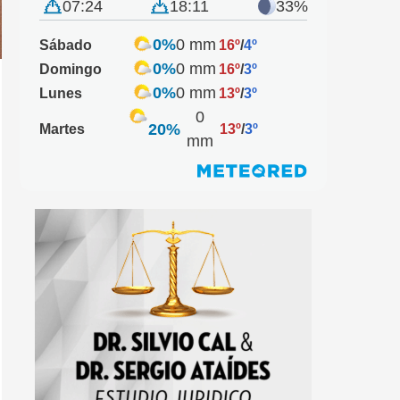
07:24
18:11
33%
0%
0 mm
Sábado
16º
/
4º
0%
0 mm
Domingo
16º
/
3º
0%
0 mm
Lunes
13º
/
3º
0
20%
Martes
13º
/
3º
mm