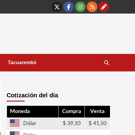
X
Facebook
Instagram
RSS
Contáct
Tacuarembó
Cotización del día
Moneda
Compra
Venta
Dólar
39,10
41,50