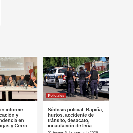
Policiales
on informe
Síntesis policial: Rapiña,
cación y
hurtos, accidente de
ndencia en
tránsito, desacato,
tigas y Cerro
incautación de leña
jueves 6 de agosto de 2026