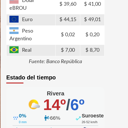
Dólar
39,60
41,00
eBROU
Euro
44,15
49,01
Peso
0,02
0,20
Argentino
Real
7,00
8,70
Fuente: Banco República
Estado del tiempo
Rivera
14º
/
6º
0%
Suroeste
66%
0 mm
26-52 km/h