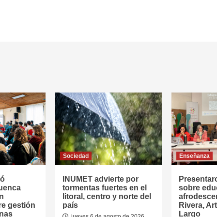
Sociedad
Enseñanza
tó
INUMET advierte por
Presentar
Cuenca
tormentas fuertes en el
sobre edu
en
litoral, centro y norte del
afrodesce
re gestión
país
Rivera, Ar
anas
Largo
jueves 6 de agosto de 2026