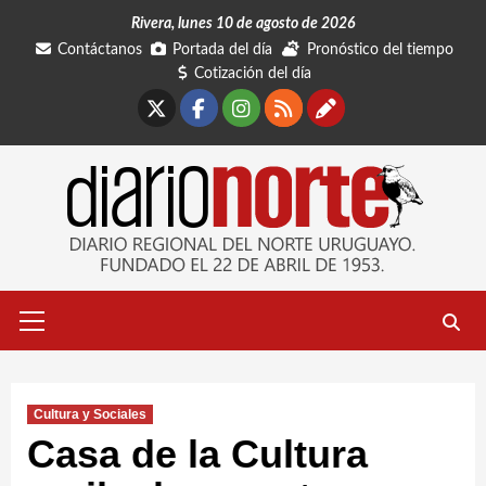
Saltar
Rivera, lunes 10 de agosto de 2026
al
Contáctanos
Portada del día
Pronóstico del tiempo
contenido
Cotización del día
X
Facebook
Instagram
RSS
Contáctano
Menú
primario
Cultura y Sociales
Casa de la Cultura