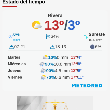
Estado del tiempo
Rivera
13º
/
3º
0%
Sureste
64%
0 mm
16-37 km/h
07:21
18:13
6%
10%
0 mm
Martes
13º
/
4º
90%
10.8 mm
Miércoles
12º
/
8º
90%
4.5 mm
Jueves
12º
/
9º
70%
0.6 mm
Viernes
17º
/
11º